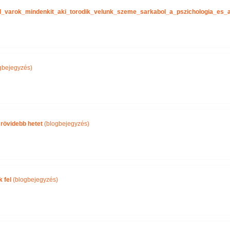
tel_varok_mindenkit_aki_torodik_velunk_szeme_sarkabol_a_pszichologia_es
gbejegyzés)
 rövidebb hetet
(blogbejegyzés)
 fel
(blogbejegyzés)