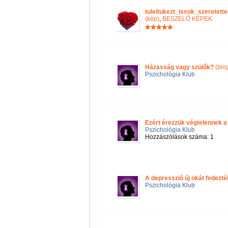
tuleltukezt_issok_szeretet
(kép)
,
BESZÉLŐ KÉPEK
Házasság vagy szülők?
(blo
Pszichológia Klub
Ezért érezzük végtelennek a
Pszichológia Klub
Hozzászólások száma: 1
A depresszió új okát fedezték
Pszichológia Klub