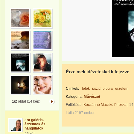
Érzelmek idézetekkel kifejezve
Címkék:
lélek
pszichológia
érzelem
Kategória:
Művészet
1/2
oldal (14 kép)
Feltöltötte:
Keczánné Macskó Piroska
|
14
Látta 2197 ember.
era galéria-
érzelmek és
hangulatok
46 kép