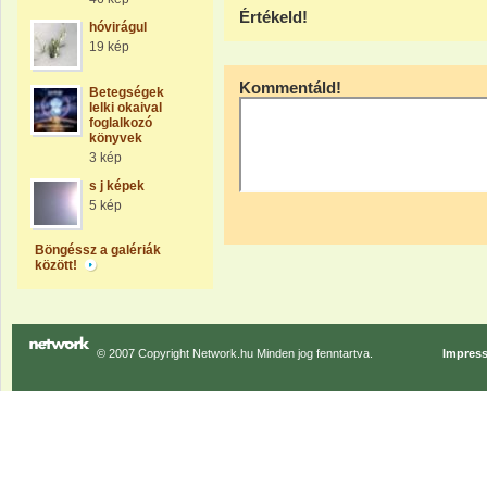
Értékeld!
hóvirágul
19 kép
Kommentáld!
Betegségek
lelki okaival
foglalkozó
könyvek
3 kép
s j képek
5 kép
Böngéssz a galériák
között!
© 2007 Copyright Network.hu Minden jog fenntartva.
Impres