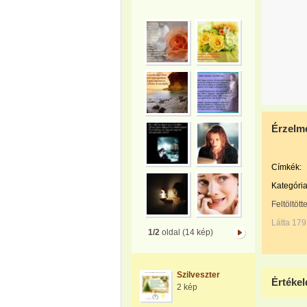
Érzelme
Címkék:
Kategória
Feltöltött
Látta 179
1/2
oldal (14 kép)
Szilveszter
Értékel
2 kép