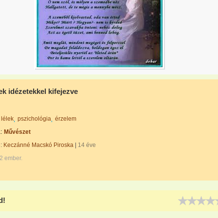
k idézetekkel kifejezve
lélek
pszichológia
érzelem
:
Művészet
e:
Keczánné Macskó Piroska
|
14 éve
2 ember.
d!