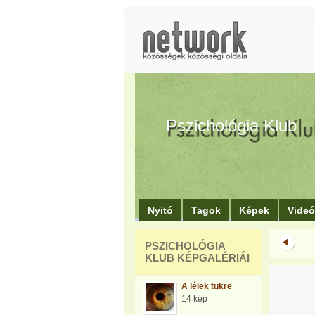
Pszichológia Klub
Nyitó
Tagok
Képek
Vide
PSZICHOLÓGIA
KLUB KÉPGALÉRIÁI
A lélek tükre
14 kép