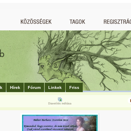
ók
Hírek
Fórum
Linkek
Friss
Diavetítés indítása