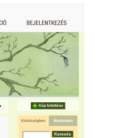
Kép feltöltése
Közösségben
Mindenben