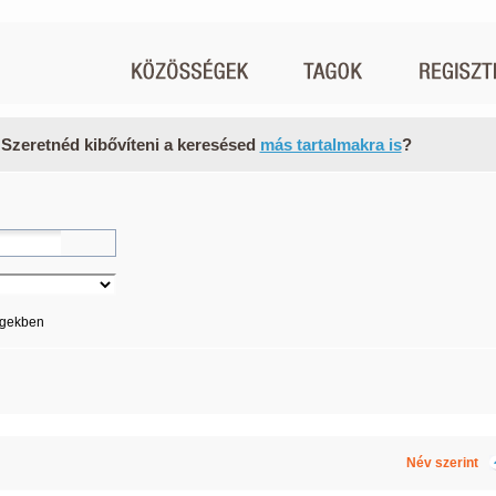
 Szeretnéd kibővíteni a keresésed
más tartalmakra is
?
égekben
Név szerint