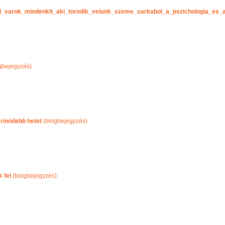
tel_varok_mindenkit_aki_torodik_velunk_szeme_sarkabol_a_pszichologia_es
gbejegyzés)
 rövidebb hetet
(blogbejegyzés)
 fel
(blogbejegyzés)