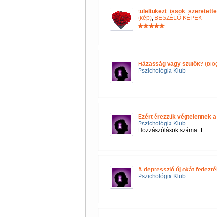
tuleltukezt_issok_szeretet
(kép)
,
BESZÉLŐ KÉPEK
Házasság vagy szülők?
(blo
Pszichológia Klub
Ezért érezzük végtelennek a
Pszichológia Klub
Hozzászólások száma: 1
A depresszió új okát fedezték
Pszichológia Klub