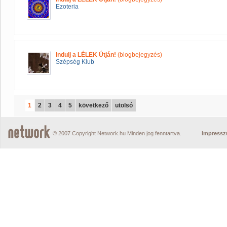
Ezoteria
Indulj a LÉLEK Útján!
(blogbejegyzés)
Szépség Klub
1
2
3
4
5
következő
utolsó
© 2007 Copyright Network.hu Minden jog fenntartva.
Impress