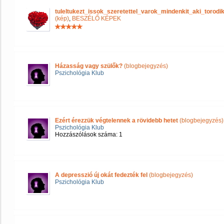
tuleltukezt_issok_szeretettel_varok_mindenkit_aki_tor
(kép)
,
BESZÉLŐ KÉPEK
Házasság vagy szülők?
(blogbejegyzés)
Pszichológia Klub
Ezért érezzük végtelennek a rövidebb hetet
(blogbejegyzés)
Pszichológia Klub
Hozzászólások száma: 1
A depresszió új okát fedezték fel
(blogbejegyzés)
Pszichológia Klub