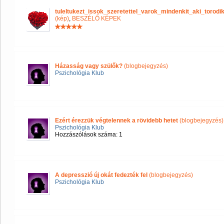
tuleltukezt_issok_szeretettel_varok_mindenkit_aki_tor
(kép)
,
BESZÉLŐ KÉPEK
Házasság vagy szülők?
(blogbejegyzés)
Pszichológia Klub
Ezért érezzük végtelennek a rövidebb hetet
(blogbejegyzés)
Pszichológia Klub
Hozzászólások száma: 1
A depresszió új okát fedezték fel
(blogbejegyzés)
Pszichológia Klub