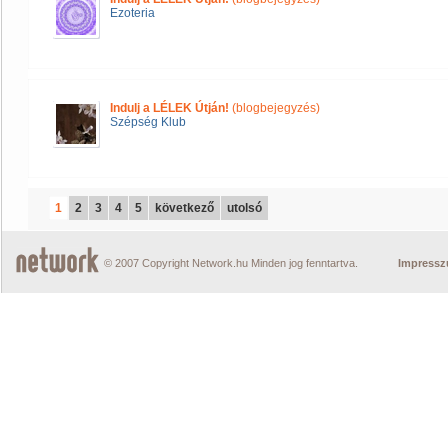
Ezoteria
Indulj a LÉLEK Útján!
(blogbejegyzés)
Szépség Klub
1
2
3
4
5
következő
utolsó
© 2007 Copyright Network.hu Minden jog fenntartva.
Impress