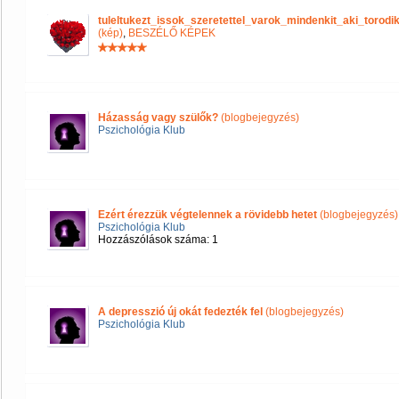
tuleltukezt_issok_szeretettel_varok_mindenkit_aki_tor
(kép)
,
BESZÉLŐ KÉPEK
Házasság vagy szülők?
(blogbejegyzés)
Pszichológia Klub
Ezért érezzük végtelennek a rövidebb hetet
(blogbejegyzés)
Pszichológia Klub
Hozzászólások száma: 1
A depresszió új okát fedezték fel
(blogbejegyzés)
Pszichológia Klub