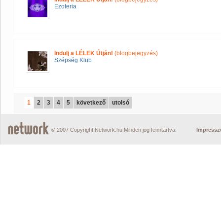
Ezoteria
Indulj a LÉLEK Útján!
(blogbejegyzés)
Szépség Klub
1
2
3
4
5
következő
utolsó
© 2007 Copyright Network.hu Minden jog fenntartva.
Impress