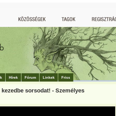
ók
Hírek
Fórum
Linkek
Friss
 kezedbe sorsodat! - Személyes