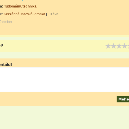
a:
Tudomány, technika
te:
Keczánné Macskó Piroska
|
10 éve
0 ember.
d!
táld!