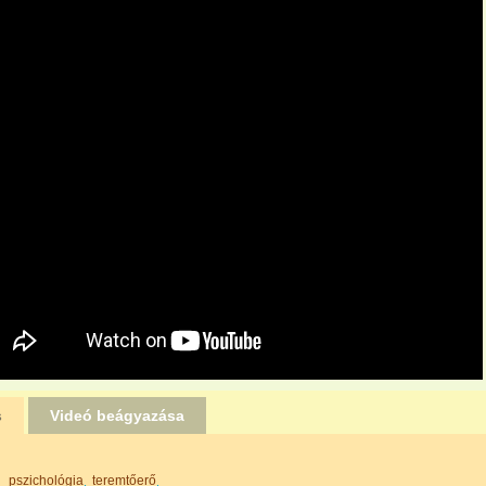
s
Videó beágyazása
pszichológia
teremtőerő