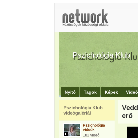
Pszichológia Klub
Nyitó
Tagok
Képek
Vide
Vedd
Pszichológia Klub
videógalériái
erő
Pszichológia
videók
182 videó