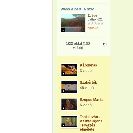
Wass Albert: A sziv
11 éve
Látták:621
piroska
1/23
oldal (182
videó)
Károlynak
3 videó
Szakértők
48 videó
Szepes Mária
6 videó
Tasi István -
Az Intelligens
Tervezés
elmélete