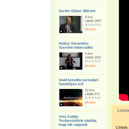
Zacher Gábor: Miértek
9 éve
Látták:2007
piroska
Halász Alexandra:
Szerelmi önbecsülés
9 éve
Látták:2051
piroska
Vedd kezedbe sorsodat! -
Személyes erő
10 éve
Látták:571
piroska
Leírá
Amy Cuddy:
Testbeszédünk alakítja,
hogy kik vagyunk
Címkék: