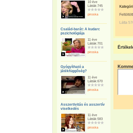
10 éve
Látták:745
Kategóri
piroska
Feltöltöt
Látta 57
Család-barát: A kudarc
pszichológiája
11 éve
Látták:701
Értékel
piroska
Kommen
Gyógyítható a
játékfüggőség?
11 éve
Látták:670
piroska
Asszertivitás és asszertív
viselkedés
11 éve
Látták:583
piroska