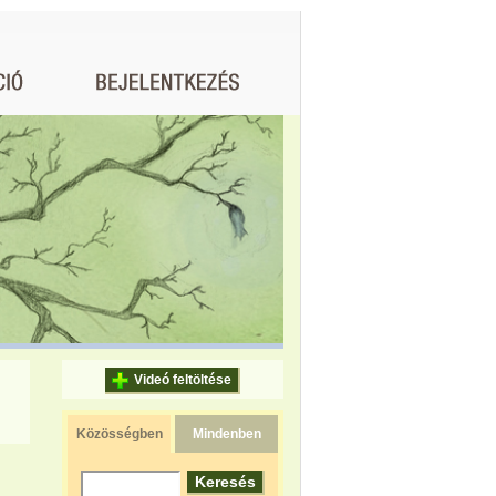
Videó feltöltése
Közösségben
Mindenben