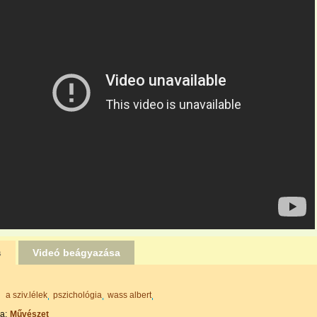
s
Videó beágyazása
a sziv.lélek
pszichológia
wass albert
a:
Művészet