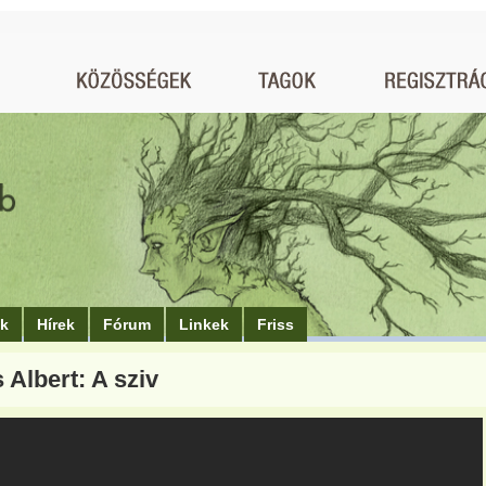
ók
Hírek
Fórum
Linkek
Friss
 Albert: A sziv