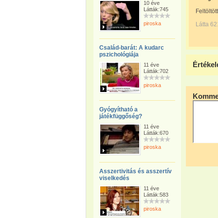
10 éve
Látták:745
Feltöltöt
piroska
Látta 62
Család-barát: A kudarc
pszichológiája
Értékel
11 éve
Látták:702
piroska
Kommen
Gyógyítható a
játékfüggőség?
11 éve
Látták:670
piroska
Asszertivitás és asszertív
viselkedés
11 éve
Látták:583
piroska