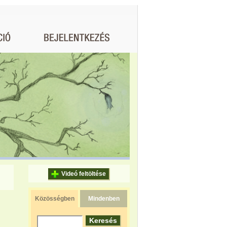
Videó feltöltése
Közösségben
Mindenben