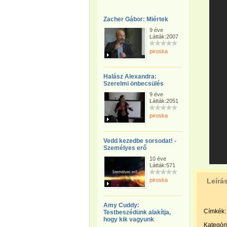
Zacher Gábor: Miértek
9 éve
Látták:2007
piroska
Halász Alexandra:
Szerelmi önbecsülés
9 éve
Látták:2051
piroska
Vedd kezedbe sorsodat! -
Személyes erő
10 éve
Látták:571
piroska
Leírá
Amy Cuddy:
Címkék:
Testbeszédünk alakítja,
hogy kik vagyunk
Kategóri