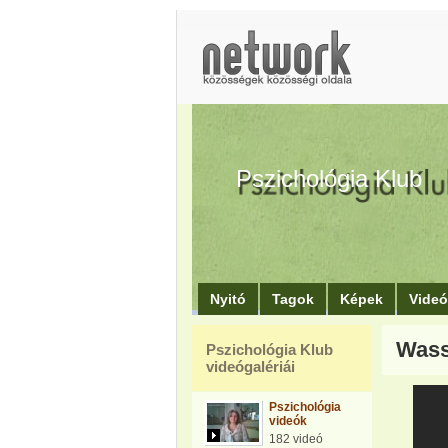
Pszichológia Klub
Nyitó
Tagok
Képek
Vide
Wass
Pszichológia Klub
videógalériái
Pszichológia
videók
182 videó