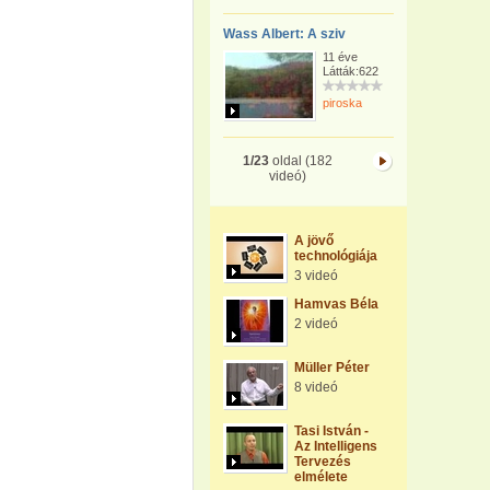
Wass Albert: A sziv
11 éve
Látták:622
piroska
1/23
oldal (182
videó)
A jövő
technológiája
3 videó
Hamvas Béla
2 videó
Müller Péter
8 videó
Tasi István -
Az Intelligens
Tervezés
elmélete