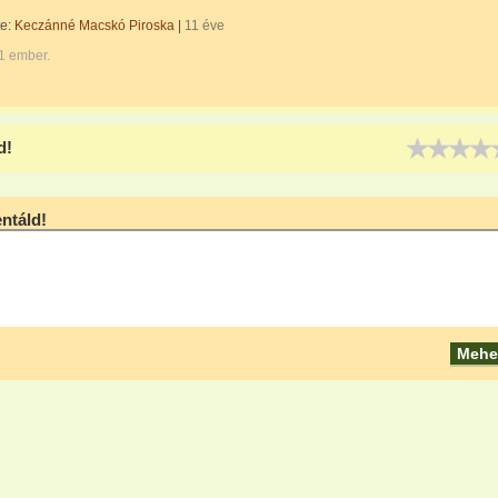
te:
Keczánné Macskó Piroska
|
11 éve
1 ember.
d!
táld!