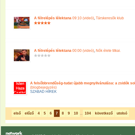
A félrelépés lélektana
09:10 (videó)
,
Társkeresők klub
A félrelépés lélektana
00:00 (videó)
,
Nők élete titkai.
A felsőbbrendűség-tudat újabb megnyilvánulása: a zsidók s
(blogbejegyzés)
SZABAD HÍREK
első
előző
4
5
6
7
8
9
10
...
104
következő
utolsó