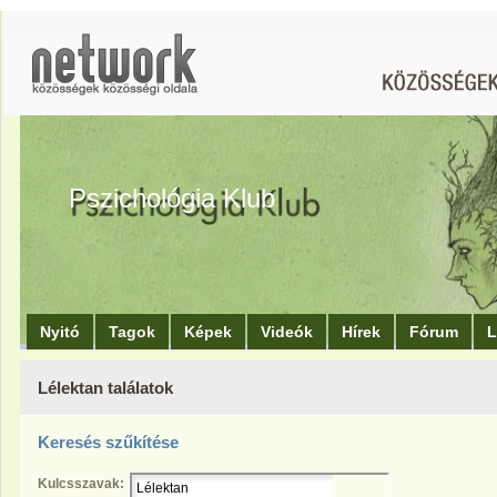
Pszichológia Klub
Nyitó
Tagok
Képek
Videók
Hírek
Fórum
L
Lélektan találatok
Keresés szűkítése
Kulcsszavak: