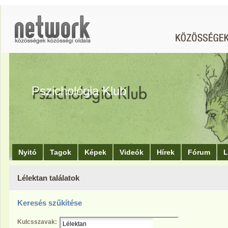
Pszichológia Klub
Nyitó
Tagok
Képek
Videók
Hírek
Fórum
L
Lélektan találatok
Keresés szűkítése
Kulcsszavak: