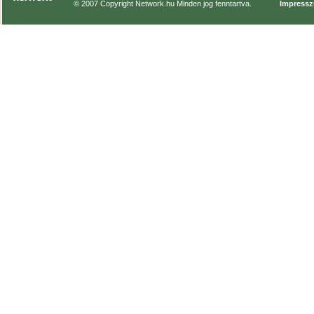
© 2007 Copyright Network.hu Minden jog fenntartva.
Impress