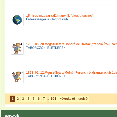
15 híres magyar találmány III.
(blogbejegyzés)
Érdekességek a világból klub
1799. 05. 20.Megszületett Honoré de Balzac, francia író (Elvesz
TÁBOROZÓK- ÉLETKÉPEK
1878. 01. 12.Megszületett Molnár Ferenc író, drámaíró, újságíró
TÁBOROZÓK- ÉLETKÉPEK
1
2
3
4
5
6
7
...
104
következő
utolsó