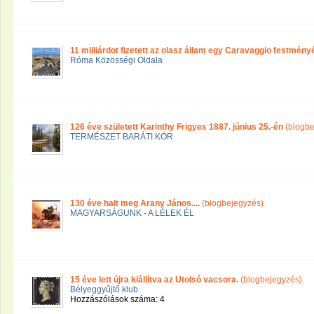
11 milliárdot fizetett az olasz állam egy Caravaggio festmény
Róma Közösségi Oldala
126 éve született Karinthy Frigyes 1887. június 25.-én
(blogb
TERMÉSZET BARÁTI KÖR
130 éve halt meg Arany János....
(blogbejegyzés)
MAGYARSÁGUNK - A LÉLEK ÉL
15 éve lett újra kiállítva az Utolsó vacsora.
(blogbejegyzés)
Bélyeggyűjtő klub
Hozzászólások száma: 4