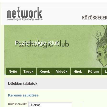
Pszichológia Klub
Nyitó
Tagok
Képek
Videók
Hírek
Fórum
L
Lélektan találatok
Keresés szűkítése
Kulcsszavak: