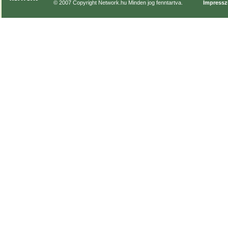
© 2007 Copyright Network.hu Minden jog fenntartva.
Impress