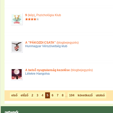
9
(kép)
,
Pszichológia Klub
A "PÁKOZDI CSATA"
(blogbejegyzés)
Hunmagyar Vérszövetség klub
A belső nyugtalanság kezelése
(blogbejegyzés)
Lélekre Hangolva
első
előző
2
3
4
5
6
7
8
...
104
következő
utolsó