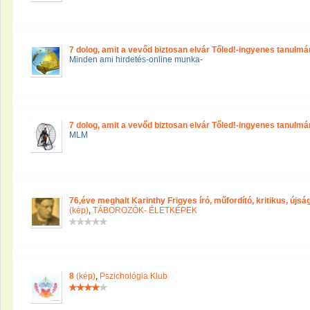
7 dolog, amit a vevőd biztosan elvár Tőled!-ingyenes tanulmá
Minden ami hirdetés-online munka-
7 dolog, amit a vevőd biztosan elvár Tőled!-ingyenes tanulmá
MLM
76,éve meghalt Karinthy Frigyes író, műfordító, kritikus, újs
(kép)
,
TÁBOROZÓK- ÉLETKÉPEK
8
(kép)
,
Pszichológia Klub