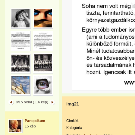
8/15
oldal (116 kép)
img21
Panoptikum
Címkék:
15 kép
Kategória: