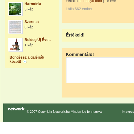
Feltöltötte:
bustya tibor
|
16 éve
Harmónia
Látta 662 ember.
5 kép
Szeretet
8 kép
Értékeld!
Boldog Új Évet.
1 kép
Kommentáld!
Böngéssz a galériák
között!
© 2007 Copyright Network.hu Minden jog fenntartva.
Impres