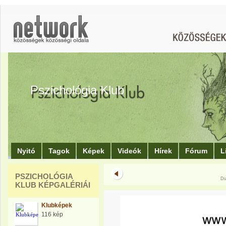
Pszichológia Klub
Nyitó
Tagok
Képek
Videók
Hírek
Fórum
L
PSZICHOLÓGIA
Di
KLUB KÉPGALÉRIÁI
Klubképek
116 kép