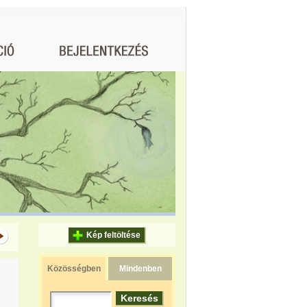
Kép feltöltése
Közösségben
Mindenben