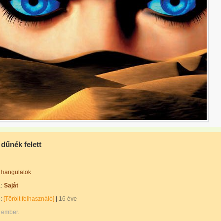
dűnék felett
hangulatok
:
Saját
e:
[Törölt felhasználó]
|
16 éve
 ember.