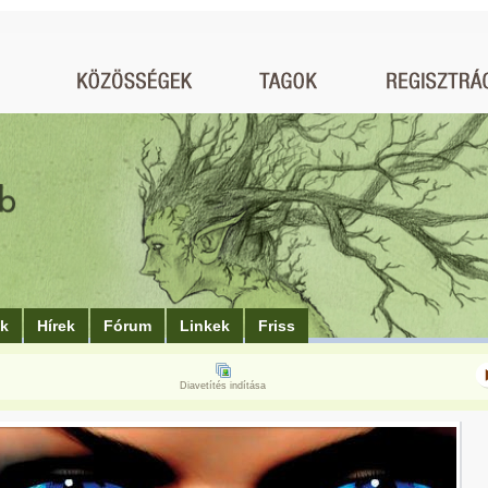
ók
Hírek
Fórum
Linkek
Friss
Diavetítés indítása