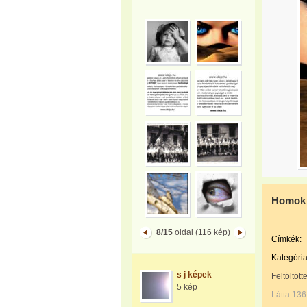
Homok 
8/15
oldal (116 kép)
Címkék:
Kategória
s j képek
Feltöltött
5 kép
Látta 136