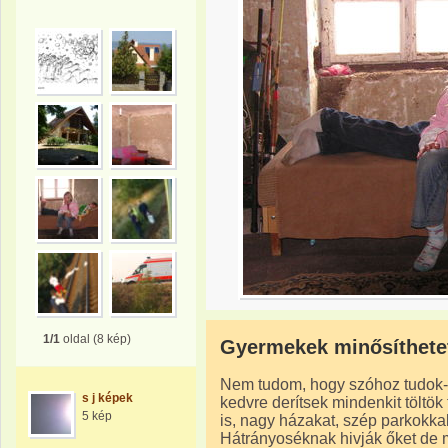
1/1
oldal (8 kép)
Gyermekek minősíthete
Nem tudom, hogy szóhoz tudok-e
s j képek
kedvre derítsek mindenkit töltök
5 kép
is, nagy házakat, szép parkokkal
Hátrányoséknak hivják őket de 