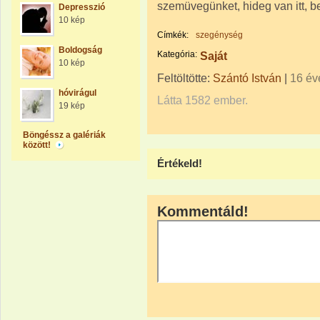
szemüvegünket, hideg van itt, bep
Depresszió
10 kép
Címkék:
szegénység
Boldogság
Kategória:
Saját
10 kép
Feltöltötte:
Szántó István
|
16 év
hóvirágul
Látta 1582 ember.
19 kép
Böngéssz a galériák
között!
Értékeld!
Kommentáld!