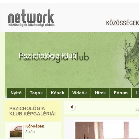
Pszichológia Klub
Nyitó
Tagok
Képek
Videók
Hírek
Fórum
L
PSZICHOLÓGIA
Di
KLUB KÉPGALÉRIÁI
Kór-képek
8 kép