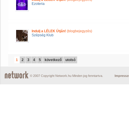
Ezoteria
Indulj a LÉLEK Útján!
(blogbejegyzés)
Szépség Klub
1
2
3
4
5
következő
utolsó
© 2007 Copyright Network.hu Minden jog fenntartva.
Impress