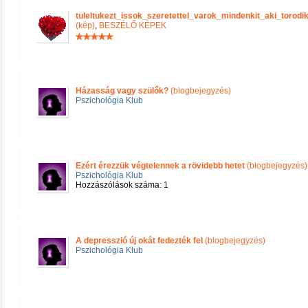
tuleltukezt_issok_szeretettel_varok_mindenkit_aki_tor
(kép)
,
BESZÉLŐ KÉPEK
Házasság vagy szülők?
(blogbejegyzés)
Pszichológia Klub
Ezért érezzük végtelennek a rövidebb hetet
(blogbejegyzés)
Pszichológia Klub
Hozzászólások száma: 1
A depresszió új okát fedezték fel
(blogbejegyzés)
Pszichológia Klub