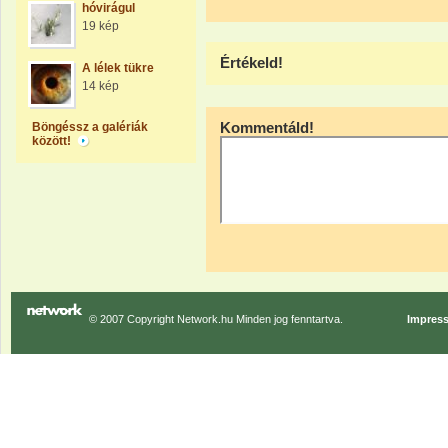
hóvirágul
19 kép
Értékeld!
A lélek tükre
14 kép
Kommentáld!
Böngéssz a galériák
között!
© 2007 Copyright Network.hu Minden jog fenntartva.
Impres