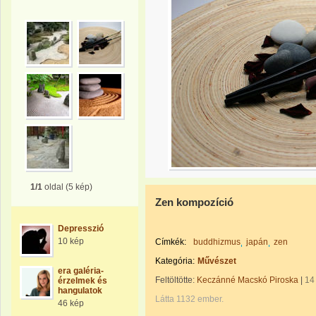
1/1
oldal (5 kép)
Zen kompozíció
Depresszió
10 kép
Címkék:
buddhizmus
japán
zen
Kategória:
Művészet
era galéria-
Feltöltötte:
Keczánné Macskó Piroska
|
14
érzelmek és
hangulatok
Látta 1132 ember.
46 kép