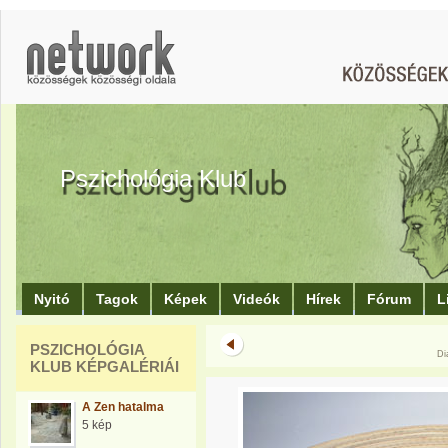
Pszichológia Klub
Nyitó
Tagok
Képek
Videók
Hírek
Fórum
L
PSZICHOLÓGIA
Di
KLUB KÉPGALÉRIÁI
A Zen hatalma
5 kép