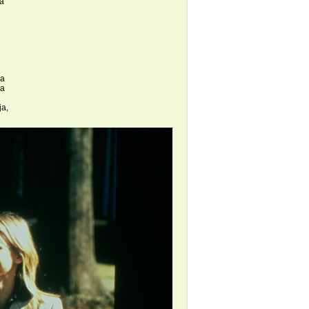
 a
za
 a
ja,