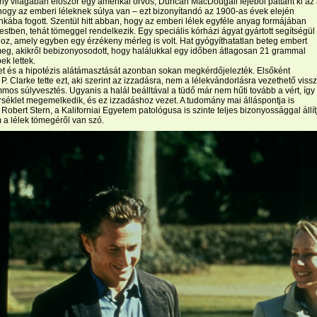
y világában először egy amerikai orvos, Duncan MacDougall fejéből pattant ki az
 hogy az emberi léleknek súlya van – ezt bizonyítandó az 1900-as évek elején
kába fogott. Szentül hitt abban, hogy az emberi lélek egyféle anyag formájában
 testben, tehát tömeggel rendelkezik. Egy speciális kórházi ágyat gyártott segítségül
oz, amely egyben egy érzékeny mérleg is volt. Hat gyógyíthatatlan beteg embert
meg, akikről bebizonyosodott, hogy halálukkal egy időben átlagosan 21 grammal
k lettek.
tet és a hipotézis alátámasztását azonban sokan megkérdőjelezték. Elsőként
P. Clarke tette ezt, aki szerint az izzadásra, nem a lélekvándorlásra vezethető viss
mos súlyvesztés. Ugyanis a halál beálltával a tüdő már nem hűti tovább a vért, így
séklet megemelkedik, és ez izzadáshoz vezet. A tudomány mai álláspontja is
 Robert Stern, a Kaliforniai Egyetem patológusa is szinte teljes bizonyossággal állít
a lélek tömegéről van szó.