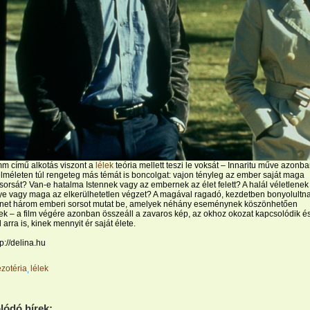
m című alkotás viszont a
lélek
teória mellett teszi le voksát – Innaritu műve azonb
lméleten túl rengeteg más témát is boncolgat: vajon tényleg az ember saját maga
 sorsát? Van-e hatalma Istennek vagy az embernek az élet felett? A halál véletlenek
e vagy maga az elkerülhetetlen végzet? A magával ragadó, kezdetben bonyolultn
ténet három emberi sorsot mutat be, amelyek néhány eseménynek köszönhetően
k – a film végére azonban összeáll a zavaros kép, az okhoz okozat kapcsolódik é
 arra is, kinek mennyit ér saját élete.
p://delina.hu
ezotéria
lélek
lódó hírek: