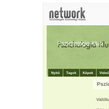
Pszichológia Klub
Nyitó
Tagok
Képek
Vide
Pszi
Valób