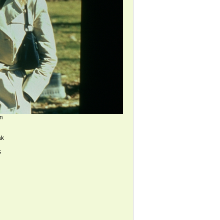
an
ak
s