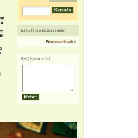
sok
 a
Ez történt a közösségben:
ább
mm
Friss események »
bi
e
Szólj hozzá te is!
t