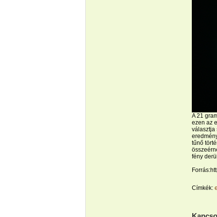
A 21 gram
ezen az e
választja
eredmény
tűnő tör
összeérne
fény derül
Forrás:htt
Címkék:
Kapcso