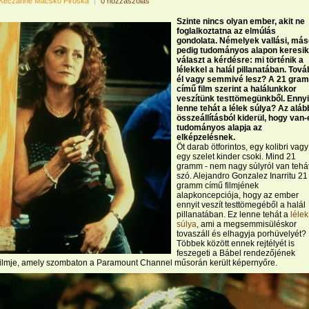
Keczánné Macskó Piroska
|
0 hozzászólás
Szinte nincs olyan ember, akit ne
foglalkoztatna az elmúlás
gondolata. Némelyek vallási, má
pedig tudományos alapon keresik
választ a kérdésre: mi történik a
lélekkel a halál pillanatában. Tov
él vagy semmivé lesz? A 21 gra
című film szerint a halálunkkor
veszítünk testtömegünkből. Ennyi
lenne tehát a lélek súlya? Az aláb
összeállításból kiderül, hogy van-
tudományos alapja az
elképzelésnek.
Öt darab ötforintos, egy kolibri vagy
egy szelet kinder csoki. Mind 21
gramm - nem nagy súlyról van tehá
szó. Alejandro Gonzalez Inarritu 21
gramm című filmjének
alapkoncepciója, hogy az ember
ennyit veszít testtömegéből a halál
pillanatában. Ez lenne tehát a
lélek
súlya
, ami a megsemmisüléskor
tovaszáll és elhagyja porhüvelyét?
Többek között ennek rejtélyét is
feszegeti a Bábel rendezőjének
filmje, amely szombaton a Paramount Channel műsorán került képernyőre.