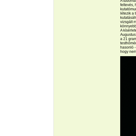
A tudomán
feltevés,
kutatómun
létezik a
kutatásáh
vizsgált 
könnyebbe
A kísérle
Augustus 
a 21 gram
testhőmér
hasonló -
hogy nem 