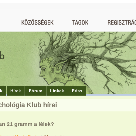
ók
Hírek
Fórum
Linkek
Friss
chológia Klub hírei
an 21 gramm a lélek?