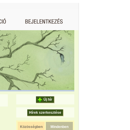
Új hír
Hírek szerkesztése
Közösségben
Mindenben