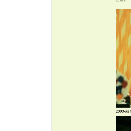
10 éve
|
2003-as 