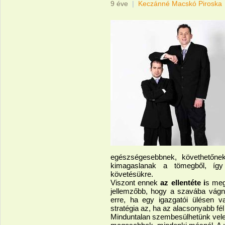
9 éve
|
Keczánné Macskó Piroska
egészségesebbnek, követhetőnek
kimagaslanak a tömegből, így
követésükre.
Viszont ennek
az ellentéte i
s meg
jellemzőbb, hogy a szavába vágn
erre, ha egy igazgatói ülésen v
stratégia az, ha az alacsonyabb fé
Minduntalan szembesülhetünk vel