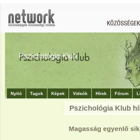
Pszichológia Klub
Nyitó
Tagok
Képek
Videók
Hírek
Fórum
L
Pszichológia Klub hí
Magasság egyenlő si