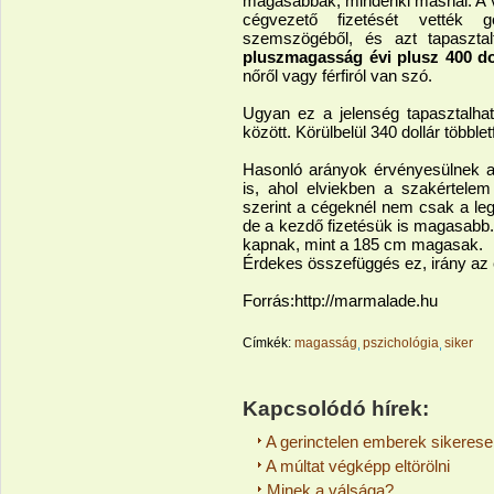
magasabbak, mindenki másnál. A v
cégvezető fizetését vették
szemszögéből, és azt tapaszt
pluszmagasság évi plusz 400 do
nőről vagy férfiról van szó.
Ugyan ez a jelenség tapasztalhat
között. Körülbelül 340 dollár többl
Hasonló arányok érvényesülnek 
is, ahol elviekben a szakértele
szerint a cégeknél nem csak a le
de a kezdő fizetésük is magasabb
kapnak, mint a 185 cm magasak.
Érdekes összefüggés ez, irány az 
Forrás:http://marmalade.hu
Címkék:
magasság
pszichológia
siker
Kapcsolódó hírek:
A gerinctelen emberek sikeres
A múltat végképp eltörölni
Minek a válsága?