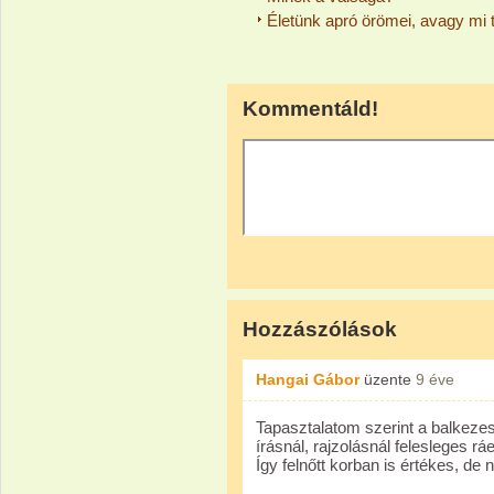
Életünk apró örömei, avagy mi 
Kommentáld!
Hozzászólások
Hangai Gábor
üzente
9 éve
Tapasztalatom szerint a balkezest
írásnál, rajzolásnál felesleges r
Így felnőtt korban is értékes, d