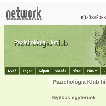
Pszichológia Klub
Nyitó
Tagok
Képek
Videók
Hírek
Fórum
L
Pszichológia Klub hí
Gyilkos egyterűek