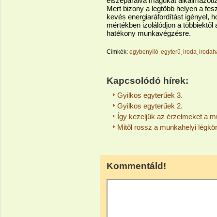
elszeparálva magukat alkalmazottai
Mert bizony a legtöbb helyen a fe
kevés energiaráfordítást igényel, 
mértékben izolálódjon a többiektől
hatékony munkavégzésre.
Címkék:
egybenyíló
egyterű
iroda
irodah
Kapcsolódó hírek:
Gyilkos egyterűek 3.
Gyilkos egyterűek 2.
Így kezeljük az érzelmeket a 
Mitől rossz a munkahelyi légkö
Kommentáld!