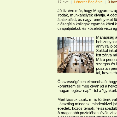
17 éve
|
Lénerer Boglárka
|
0 hoz
Jó tíz éve már, hogy Magyarországon
irodák, munkahelyek divatja. A cég
átalakulást, és nagy reményeket 
elősegíti a kollegák egymás közti 
csapatjátékot, és közelebb viszi 
Manapság al
bebizonyosod
annyira jó ö
Sokkal inkáb
lett zárva m
Mára persze 
szorgos és 
pusztán pén
fal, keveseb
Összességében elmondható, hogy 
korántsem éli meg olyan jól a hel
magam egész nap" - tól a "gyakorlati
Mert lássuk csak, mi is történik va
Látszólag mindenki mindenkivel jó
ebédek, közös témák, felszabadult,
A magasabb pozícióban lévők viszon