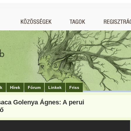
ók
Hírek
Fórum
Linkek
Friss
saca Golenya Ágnes: A perui
ő