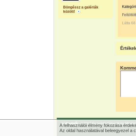
Kategóri
Böngéssz a galériák
között!
Feltöltöt
Látta 68
Értékel
Kommen
© 2007 Copyright Network.hu Minden j
A felhasználói élmény fokozása érdeké
Az oldal használatával beleegyezel a 