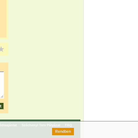
diaajánlat
Széchenyi Terv Pályázat
FAQ
Rendben