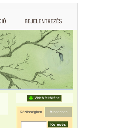
Videó feltöltése
Közösségben
Mindenben