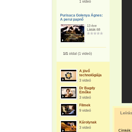
1 videó
Purisaca Golenya Ágnes:
A perui papnő
13 éve
Látták:68
1/1
oldal (1 videó)
A jövő
technológiája
3 videó
Dr Bagdy
Emőke
3 videó
Filmek
9 videó
Leírá
Károlynak
3 videó
Címkék: