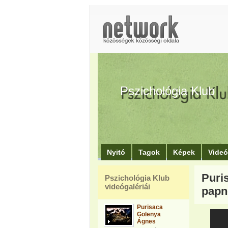
Pszichológia Klub
Nyitó
Tagok
Képek
Vide
Puri
Pszichológia Klub
videógalériái
papn
Purisaca
Golenya
Ágnes