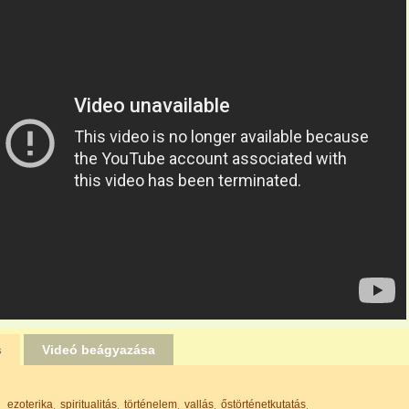
s
Videó beágyazása
ezoterika
spiritualitás
történelem
vallás
őstörténetkutatás