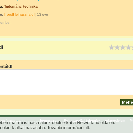
a:
Tudomány, technika
te:
[Törölt felhasználó]
|
13 éve
 ember.
d!
táld!
og fenntartva.
Impresszum
Felhasználási feltételek
Adatvédelem
Mé
ben már mi is használunk cookie-kat a Network.hu oldalon.
cookie-k alkalmazásába. További információ:
itt
.