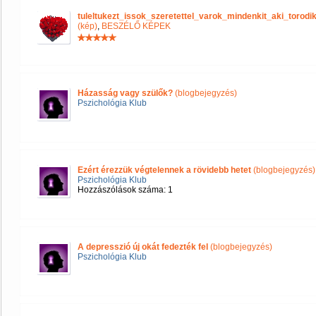
tuleltukezt_issok_szeretettel_varok_mindenkit_aki_tor
(kép)
,
BESZÉLŐ KÉPEK
Házasság vagy szülők?
(blogbejegyzés)
Pszichológia Klub
Ezért érezzük végtelennek a rövidebb hetet
(blogbejegyzés)
Pszichológia Klub
Hozzászólások száma: 1
A depresszió új okát fedezték fel
(blogbejegyzés)
Pszichológia Klub