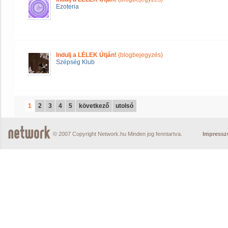
Ezoteria
Indulj a LÉLEK Útján!
(blogbejegyzés)
Szépség Klub
1
2
3
4
5
következő
utolsó
© 2007 Copyright Network.hu Minden jog fenntartva.
Impress