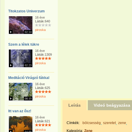
Titokzatos Univerzum
16 éve
Látták:640
piroska
02:14
Szem a lélek tükre
16 éve
Látták:1309
piroska
02:23
Meditáció Virágzó fákkal
16 éve
Látták:625
piroska
08:19
Leírás
Videó beágyazása
Itt van az ősz!
16 éve
Látták:621
Címkék:
bölcsesség
szeretet
zene
piroska
Kategória:
Zene
04:00