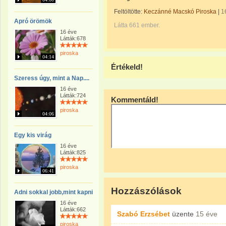
Feltöltötte:
Keczánné Macskó Piroska
|
1
Apró örömök
Látta 661 ember.
16 éve
Látták:678
piroska
04:14
Értékeld!
Szeress úgy, mint a Nap....
16 éve
Látták:724
Kommentáld!
piroska
04:06
Egy kis virág
16 éve
Látták:825
piroska
06:41
Hozzászólások
Adni sokkal jobb,mint kapni
16 éve
Látták:662
Szabó Erzsébet
üzente
15 éve
piroska