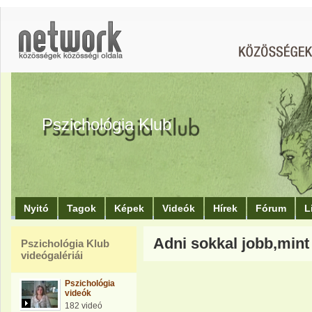
Pszichológia Klub
Nyitó
Tagok
Képek
Videók
Hírek
Fórum
L
Adni sokkal jobb,mint
Pszichológia Klub
videógalériái
Pszichológia
videók
182 videó