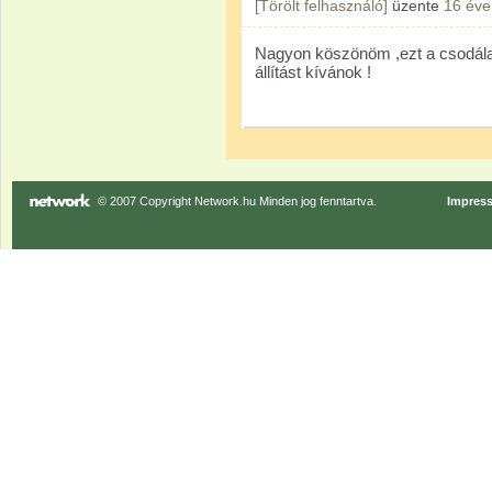
[Törölt felhasználó]
üzente
16 éve
Nagyon köszönöm ,ezt a csodála
állítást kívánok !
© 2007 Copyright Network.hu Minden jog fenntartva.
Impres