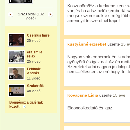
03:41
Köszönöm!Ez a kedvenc zene sz
van,és ha adsz belőle,embertár
17/23
oldal (182
megsokszorozódik é s még több l
videó)
amennyit te szeretnél kapni!
Csernus Imre
25 videó
kustyánné erzsébet
üzente
15 é
era smile
relax
Nagyon sok embernek én is adné
gyönyörű és igaz dalt.Az én mott
25 videó
Szeretetet adni nagyon jó dolog..
Feldmár
nem....éltessen az erő,hogy Te..t
András
11 videó
Szakértők
48 videó
Kovacsne Lídia
üzente
15 éve
Böngéssz a galériák
között!
Elgondolkodtató,és igaz.