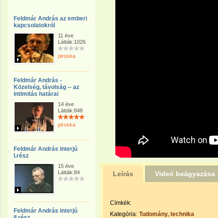
Feldmár András az emberi
kapcsolatokról
11 éve
Látták:1026
piroska
Feldmár András -
Közelség, távolság -- az
intimitás határai
14 éve
Látták:848
piroska
Feldmár András interjú
I.rész
15 éve
Látták:84
Leírás
Videó beágyazása
Címkék:
Feldmár András interjú
Kategória:
Tudomány, technika
II.rész