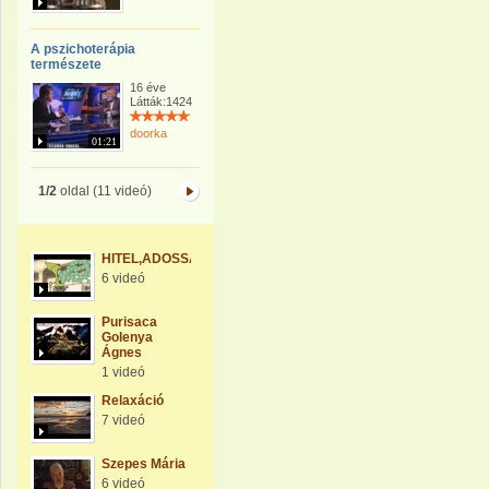
A pszichoterápia
természete
16 éve
Látták:1424
doorka
01:21
1/2
oldal (11 videó)
HITEL,ADOSSÁG
6 videó
Purisaca
Golenya
Ágnes
1 videó
Relaxáció
7 videó
Szepes Mária
6 videó