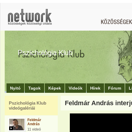
Pszichológia Klub
Nyitó
Tagok
Képek
Videók
Hírek
Fórum
L
Feldmár András interjú
Pszichológia Klub
videógalériái
Feldmár
András
11 videó