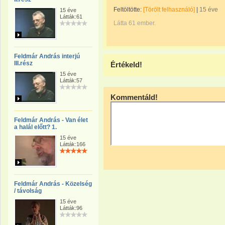
Feltöltötte:
[Törölt felhasználó]
|
15 éve
15 éve
Látták:61
Látta 61 ember.
Feldmár András interjú
III.rész
Értékeld!
15 éve
Látták:57
Kommentáld!
Feldmár András - Van élet
a halál előtt? 1.
15 éve
Látták:166
Feldmár András - Közelség
/ távolság
15 éve
Látták:96