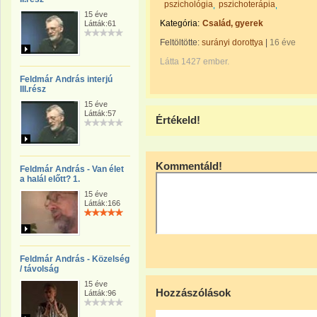
pszichológia
pszichoterápia
15 éve
Kategória:
Család, gyerek
Látták:61
Feltöltötte:
surányi dorottya
|
16 éve
Látta 1427 ember.
Feldmár András interjú
III.rész
15 éve
Látták:57
Értékeld!
Kommentáld!
Feldmár András - Van élet
a halál előtt? 1.
15 éve
Látták:166
Feldmár András - Közelség
/ távolság
15 éve
Hozzászólások
Látták:96