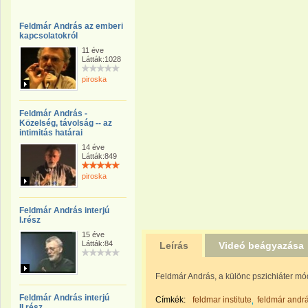
Feldmár András az emberi
kapcsolatokról
11 éve
Látták:1028
piroska
Feldmár András -
Közelség, távolság -- az
intimitás határai
14 éve
Látták:849
piroska
Feldmár András interjú
I.rész
15 éve
Látták:84
Leírás
Videó beágyazása
Feldmár András, a különc pszichiáter mó
Feldmár András interjú
Címkék:
feldmar institute
feldmár andr
II.rész