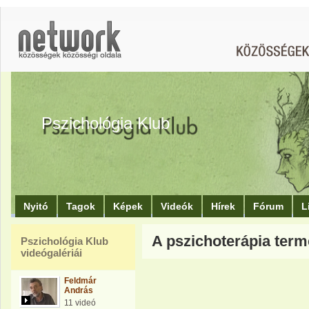
Pszichológia Klub
Nyitó
Tagok
Képek
Videók
Hírek
Fórum
L
A pszichoterápia term
Pszichológia Klub
videógalériái
Feldmár
András
11 videó