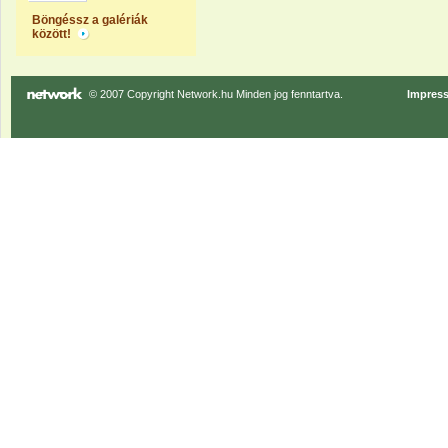
Böngéssz a galériák
között!
© 2007 Copyright Network.hu Minden jog fenntartva.
Impres