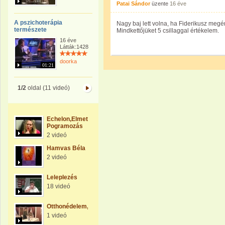
Patai Sándor
üzente
16 éve
A pszichoterápia
Nagy baj lett volna, ha Fiderikusz megé
természete
Mindkettőjüket 5 csillaggal értékelem.
16 éve
Látták:1428
doorka
01:21
1/2
oldal (11 videó)
Echelon,Elmetechnologia,Ember-
Pogramozás
2 videó
Hamvas Béla
2 videó
Leleplezés
18 videó
Otthonédelem,Földvédelem
1 videó