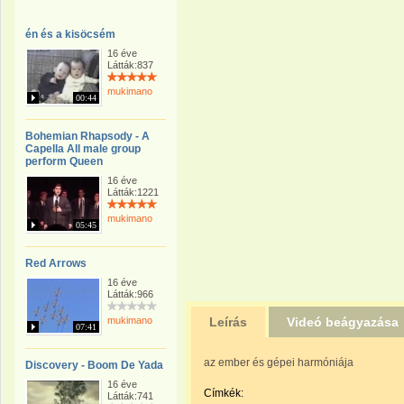
én és a kisöcsém
16 éve
Látták:837
mukimano
00:44
Bohemian Rhapsody - A
Capella All male group
perform Queen
16 éve
Látták:1221
mukimano
05:45
Red Arrows
16 éve
Látták:966
mukimano
Leírás
Videó beágyazása
07:41
az ember és gépei harmóniája
Discovery - Boom De Yada
16 éve
Címkék:
Látták:741