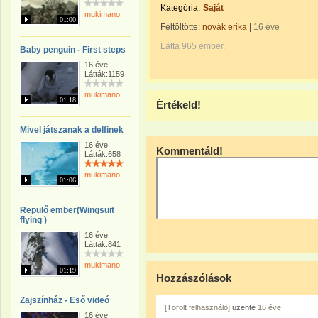
Kategória:
Saját
mukimano
01:00
Feltöltötte:
novák erika
|
16 éve
Látta 965 ember.
Baby penguin - First steps
16 éve
Látták:1159
mukimano
01:18
Értékeld!
Mivel játszanak a delfinek
16 éve
Kommentáld!
Látták:658
mukimano
01:06
Repülő ember(Wingsuit
flying )
16 éve
Látták:841
mukimano
01:19
Hozzászólások
Zajszínház - Eső videó
[Törölt felhasználó]
üzente
16 éve
16 éve