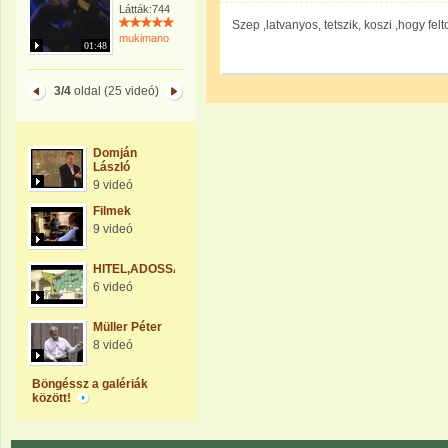
Látták:744
Szep ,latvanyos, tetszik, koszi ,hogy felto
mukimano
01:48
3/4
oldal (25 videó)
Domján
László
9 videó
Filmek
9 videó
HITEL,ADOSSÁG
6 videó
Müller Péter
8 videó
Böngéssz a galériák
között!