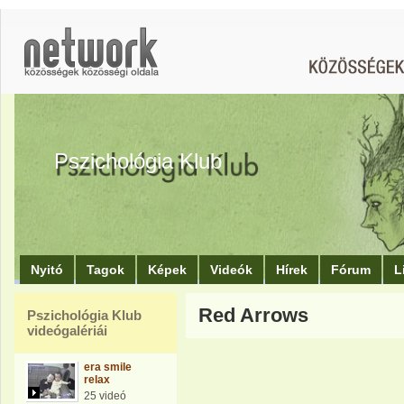
Pszichológia Klub
Nyitó
Tagok
Képek
Videók
Hírek
Fórum
L
Red Arrows
Pszichológia Klub
videógalériái
era smile
relax
25 videó