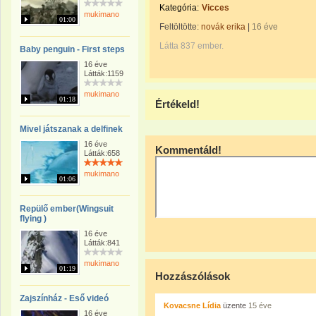
Kategória:
Vicces
mukimano
01:00
Feltöltötte:
novák erika
|
16 éve
Látta 837 ember.
Baby penguin - First steps
16 éve
Látták:1159
mukimano
01:18
Értékeld!
Mivel játszanak a delfinek
16 éve
Kommentáld!
Látták:658
mukimano
01:06
Repülő ember(Wingsuit
flying )
16 éve
Látták:841
mukimano
01:19
Hozzászólások
Zajszínház - Eső videó
Kovacsne Lídia
üzente
15 éve
16 éve