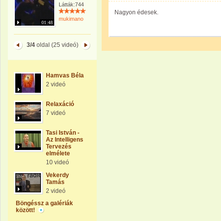
Látták:744
Nagyon édesek.
mukimano
01:48
3/4
oldal (25 videó)
Hamvas Béla
2 videó
Relaxáció
7 videó
Tasi István -
Az Intelligens
Tervezés
elmélete
10 videó
Vekerdy
Tamás
2 videó
Böngéssz a galériák
között!