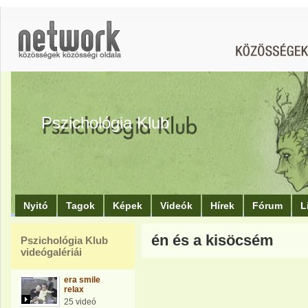
Pszichológia Klub
Nyitó
Tagok
Képek
Videók
Hírek
Fórum
L
én és a kisöcsém
Pszichológia Klub
videógalériái
era smile
relax
25 videó