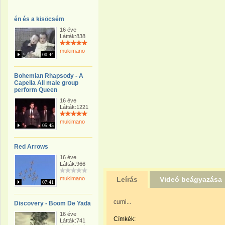
én és a kisöcsém
16 éve
Látták:838
mukimano
00:44
Bohemian Rhapsody - A
Capella All male group
perform Queen
16 éve
Látták:1221
mukimano
05:45
Red Arrows
16 éve
Látták:966
mukimano
Leírás
Videó beágyazása
07:41
cumi...
Discovery - Boom De Yada
16 éve
Címkék:
Látták:741