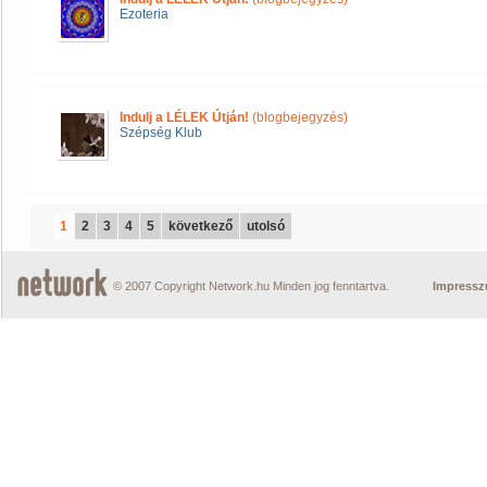
Ezoteria
Indulj a LÉLEK Útján!
(blogbejegyzés)
Szépség Klub
1
2
3
4
5
következő
utolsó
© 2007 Copyright Network.hu Minden jog fenntartva.
Impress