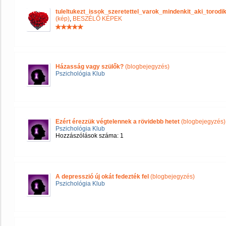
tuleltukezt_issok_szeretettel_varok_mindenkit_aki_tor
(kép)
,
BESZÉLŐ KÉPEK
Házasság vagy szülők?
(blogbejegyzés)
Pszichológia Klub
Ezért érezzük végtelennek a rövidebb hetet
(blogbejegyzés)
Pszichológia Klub
Hozzászólások száma: 1
A depresszió új okát fedezték fel
(blogbejegyzés)
Pszichológia Klub