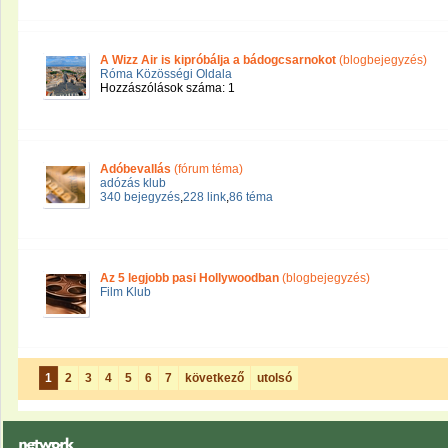
A Wizz Air is kipróbálja a bádogcsarnokot
(blogbejegyzés)
Róma Közösségi Oldala
Hozzászólások száma: 1
Adóbevallás
(fórum téma)
adózás klub
340 bejegyzés
,
228 link
,
86 téma
Az 5 legjobb pasi Hollywoodban
(blogbejegyzés)
Film Klub
1
2
3
4
5
6
7
következő
utolsó