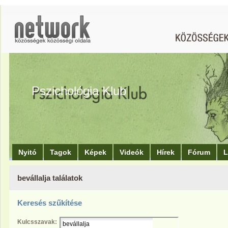
Pszichológia Klub
Nyitó
Tagok
Képek
Videók
Hírek
Fórum
L
bevállalja találatok
Keresés szűkítése
Kulcsszavak: