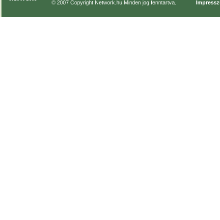
© 2007 Copyright Network.hu Minden jog fenntartva.
Impress