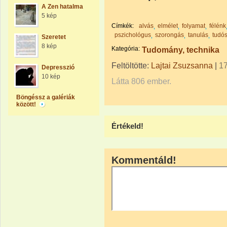
A Zen hatalma
5 kép
Címkék:
alvás
elmélet
folyamat
félénk
pszichológus
szorongás
tanulás
tudó
Szeretet
8 kép
Kategória:
Tudomány, technika
Feltöltötte:
Lajtai Zsuzsanna
|
17
Depresszió
10 kép
Látta 806 ember.
Böngéssz a galériák
között!
Értékeld!
Kommentáld!