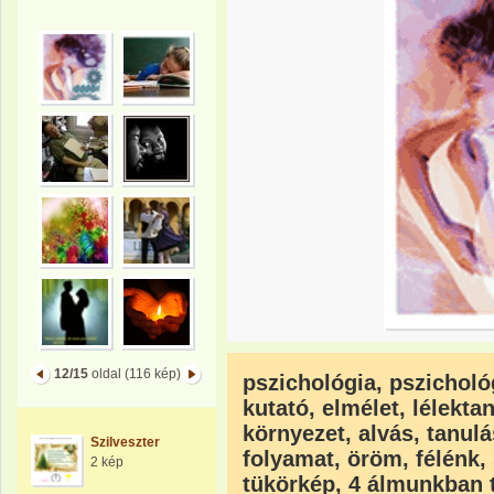
12/15
oldal (116 kép)
pszichológia, pszicholó
kutató, elmélet, lélekta
környezet, alvás, tanul
Szilveszter
folyamat, öröm, félénk,
2 kép
tükörkép, 4 álmunkban 