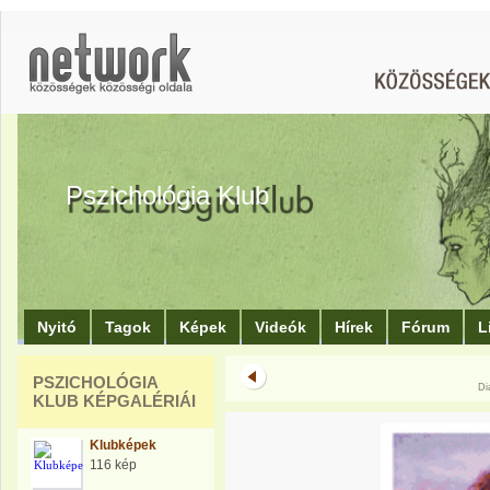
Pszichológia Klub
Nyitó
Tagok
Képek
Videók
Hírek
Fórum
L
PSZICHOLÓGIA
Di
KLUB KÉPGALÉRIÁI
Klubképek
116 kép