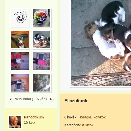
9/15
oldal (116 kép)
Ellazultunk
Panoptikum
Címkék:
beagle
kölykök
15 kép
Kategória:
Állatok