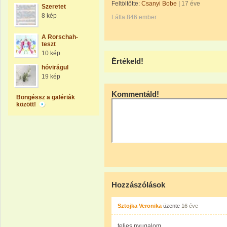
Feltöltötte:
Csanyi Bobe
|
17 éve
Szeretet
8 kép
Látta 846 ember.
A Rorschah-
teszt
10 kép
Értékeld!
hóvirágul
19 kép
Kommentáld!
Böngéssz a galériák
között!
Hozzászólások
Sztojka Veronika
üzente
16 éve
teljes nyugalom