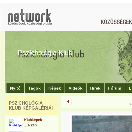
Pszichológia Klub
Nyitó
Tagok
Képek
Videók
Hírek
Fórum
L
PSZICHOLÓGIA
Di
KLUB KÉPGALÉRIÁI
Klubképek
116 kép