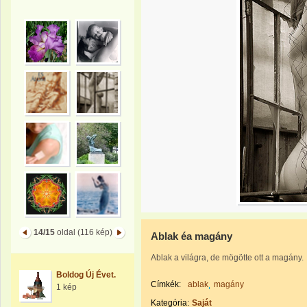
14/15
oldal (116 kép)
Ablak éa magány
Ablak a világra, de mögötte ott a magány.
Boldog Új Évet.
Címkék:
ablak
magány
1 kép
Kategória:
Saját