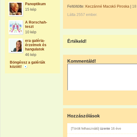
Panoptikum
Feltöltötte:
Keczánné Macskó Piroska
|
18
15 kép
Látta 2557 ember.
A Rorschah-
teszt
10 kép
era galéria-
Értékeld!
érzelmek és
hangulatok
46 kép
Kommentáld!
Böngéssz a galériák
között!
Hozzászólások
[Törölt felhasználó]
üzente
16 éve