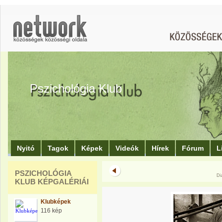
Pszichológia Klub
Nyitó
Tagok
Képek
Videók
Hírek
Fórum
L
PSZICHOLÓGIA
Di
KLUB KÉPGALÉRIÁI
Klubképek
116 kép