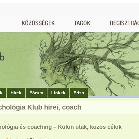
ók
Hírek
Fórum
Linkek
Friss
chológia Klub hírei, coach
hológia és coaching – Külön utak, közös célok