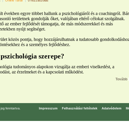
a
|
Online Tanár
|
0 hozzászólás
t években egyre többet hallunk a pszichológiáról és a coachingról. Bár
sonló területnek gondolják őket, valójában eltérő célokat szolgálnak.
tő az ember fejlődését támogatja, de más módszerekkel és más
zetekben nyújt segítséget.
rület közös pontja, hogy hozzájárulhatnak a tudatosabb gondolkodásho
öntésekhez és a személyes fejlődéshez.
 pszichológia szerepe?
hológia tudományos alapokon vizsgálja az emberi viselkedést, a
dást, az érzelmeket és a kapcsolati működést.
Tovább
og fenntartva.
Impresszum
Felhasználási feltételek
Adatvédelem
Mé