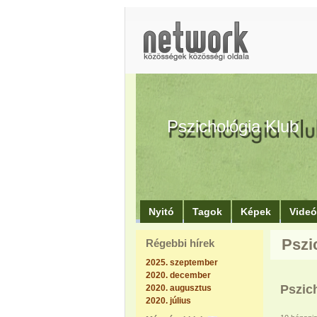
Pszichológia Klub
Nyitó
Tagok
Képek
Vide
Pszi
Régebbi hírek
2025. szeptember
2020. december
Pszic
2020. augusztus
2020. július