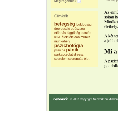
10 hónapj
Még régebbiek
Az elmúl
Címkék
sokan ha
Mindket
betegség
boldogság
élethely
depresszió
egészség
előadás
függőség
kutatás
A két te
lelki
lélek
lélektan
munka
a jobb d
munkahely
pszichológia
pánik
Mi a
psziché
párkapcsolat
stressz
szerelem
szorongás
élet
A pszic
gondolko
© 2007 Copyright Network.hu Minden j