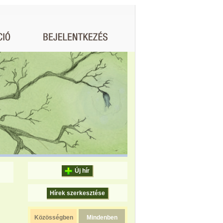
Új hír
Hírek szerkesztése
Közösségben
Mindenben