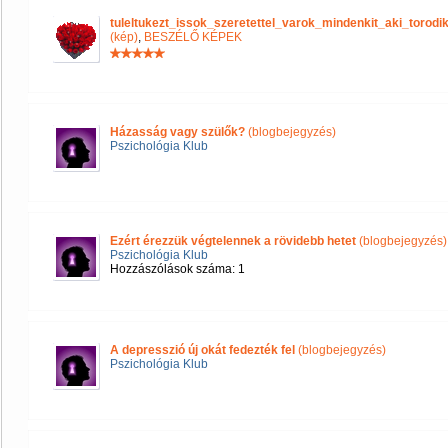
tuleltukezt_issok_szeretettel_varok_mindenkit_aki_tor
(kép)
,
BESZÉLŐ KÉPEK
Házasság vagy szülők?
(blogbejegyzés)
Pszichológia Klub
Ezért érezzük végtelennek a rövidebb hetet
(blogbejegyzés)
Pszichológia Klub
Hozzászólások száma: 1
A depresszió új okát fedezték fel
(blogbejegyzés)
Pszichológia Klub