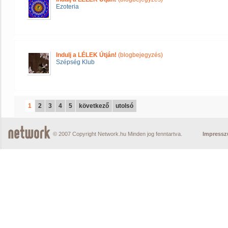
Ezoteria
Indulj a LÉLEK Útján!
(blogbejegyzés)
Szépség Klub
1
2
3
4
5
következő
utolsó
© 2007 Copyright Network.hu Minden jog fenntartva.
Impress