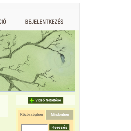
Videó feltöltése
Közösségben
Mindenben