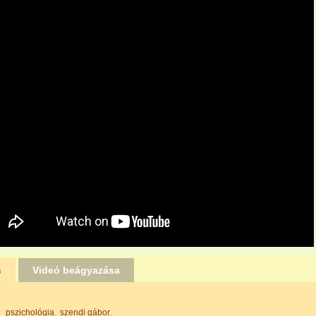
s
Videó beágyazása
pszichológia
szendi gábor