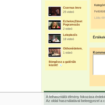
Kategóri
Csernus Imre
Feltöltöt
25 videó
Látta 48
Echelon,Elmetechnologia,Embe
Pogramozás
2 videó
Leleplezés
Értékel
18 videó
Otthonédelem,Földvédelem
Kommen
1 videó
Böngéssz a galériák
között!
© 2007 Copyright Network.hu Minden j
A felhasználói élmény fokozása érdeké
Az oldal használatával beleegyezel a 