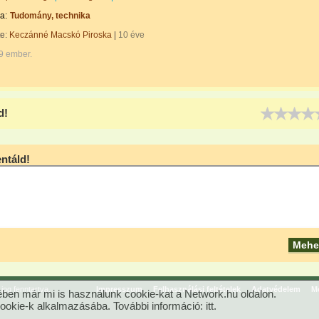
a:
Tudomány, technika
te:
Keczánné Macskó Piroska
|
10 éve
9 ember.
r-
d!
táld!
og fenntartva.
Impresszum
Felhasználási feltételek
Adatvédelem
Mé
ben már mi is használunk cookie-kat a Network.hu oldalon.
cookie-k alkalmazásába. További információ:
itt
.