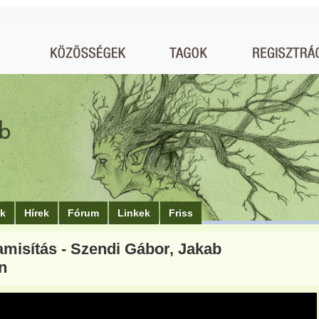
ók
Hírek
Fórum
Linkek
Friss
amisítás - Szendi Gábor, Jakab
n