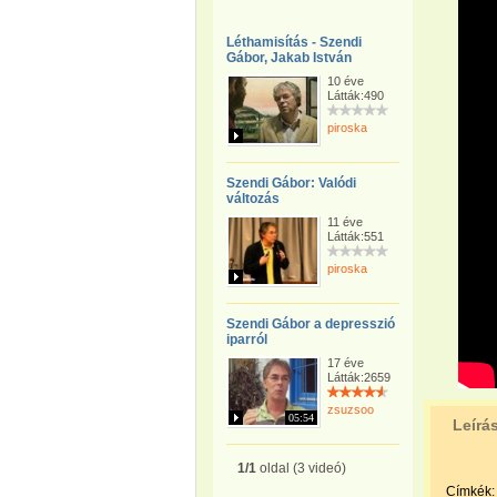
Léthamisítás - Szendi
Gábor, Jakab István
10 éve
Látták:490
piroska
Szendi Gábor: Valódi
változás
11 éve
Látták:551
piroska
Szendi Gábor a depresszió
iparról
17 éve
Látták:2659
zsuzsoo
05:54
Leírá
1/1
oldal (3 videó)
Címkék: