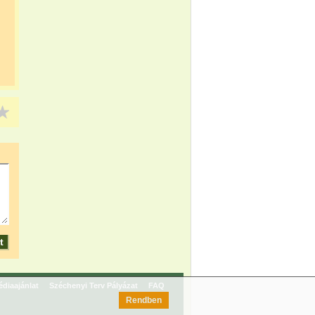
diaajánlat
Széchenyi Terv Pályázat
FAQ
Rendben