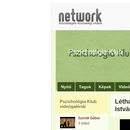
Pszichológia Klub
Nyitó
Tagok
Képek
Vide
Léth
Pszichológia Klub
videógalériái
Istvá
Szendi Gábor
3 videó