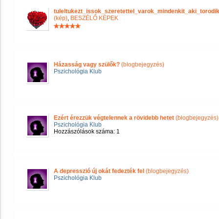
tuleltukezt_issok_szeretettel_varok_mindenkit_aki_tor
(kép)
,
BESZÉLŐ KÉPEK
Házasság vagy szülők?
(blogbejegyzés)
Pszichológia Klub
Ezért érezzük végtelennek a rövidebb hetet
(blogbejegyzés)
Pszichológia Klub
Hozzászólások száma: 1
A depresszió új okát fedezték fel
(blogbejegyzés)
Pszichológia Klub