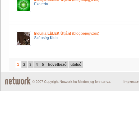
Ezoteria
Indulj a LÉLEK Útján!
(blogbejegyzés)
Szépség Klub
1
2
3
4
5
következő
utolsó
© 2007 Copyright Network.hu Minden jog fenntartva.
Impress