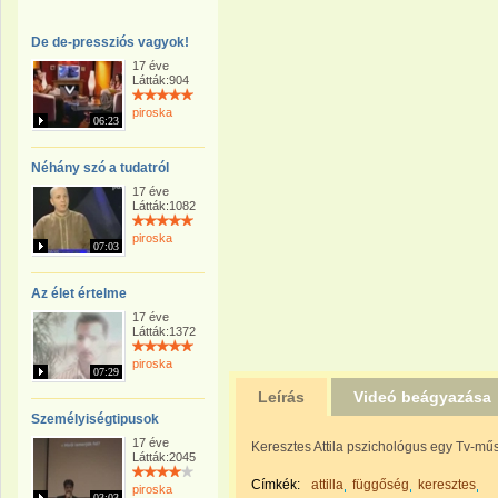
De de-pressziós vagyok!
17 éve
Látták:904
piroska
06:23
Néhány szó a tudatról
17 éve
Látták:1082
piroska
07:03
Az élet értelme
17 éve
Látták:1372
piroska
07:29
Leírás
Videó beágyazása
Személyiségtipusok
17 éve
Keresztes Attila pszichológus egy Tv-mű
Látták:2045
Címkék:
attilla
függőség
keresztes
piroska
03:03