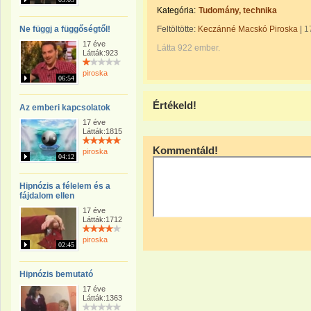
Kategória:
Tudomány, technika
Ne függj a függőségtől!
Feltöltötte:
Keczánné Macskó Piroska
|
1
17 éve
Látta 922 ember.
Látták:923
piroska
06:54
Értékeld!
Az emberi kapcsolatok
17 éve
Látták:1815
Kommentáld!
piroska
04:12
Hipnózis a félelem és a
fájdalom ellen
17 éve
Látták:1712
piroska
02:45
Hipnózis bemutató
17 éve
Látták:1363