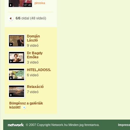
piroska
07:49
6/6
oldal (48 videó)
Domján
László
9 videó
Dr Bagdy
Emőke
3 videó
HITEL,ADOSSÁG
6 videó
Relaxáció
7 videó
Böngéssz a galériák
között!
© 2007 Copyright Network.hu Minden jog fenntartva.
Impres