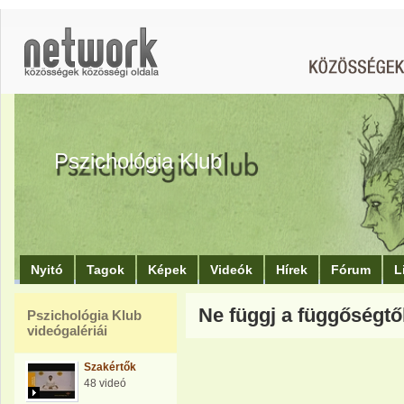
Pszichológia Klub
Nyitó
Tagok
Képek
Videók
Hírek
Fórum
L
Ne függj a függőségtő
Pszichológia Klub
videógalériái
Szakértők
48 videó