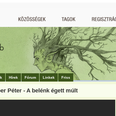
ók
Hírek
Fórum
Linkek
Friss
r Péter - A belénk égett múlt