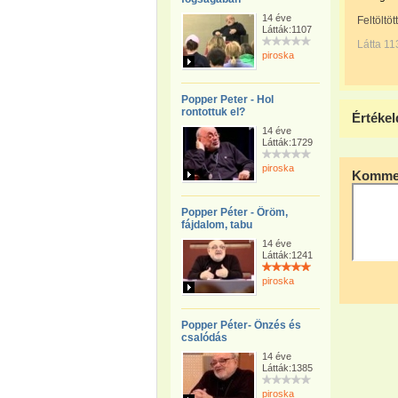
14 éve
Feltöltöt
Látták:1107
Látta 11
piroska
Popper Peter - Hol
rontottuk el?
Értékel
14 éve
Látták:1729
piroska
Kommen
Popper Péter - Öröm,
fájdalom, tabu
14 éve
Látták:1241
piroska
Popper Péter- Önzés és
csalódás
14 éve
Látták:1385
piroska