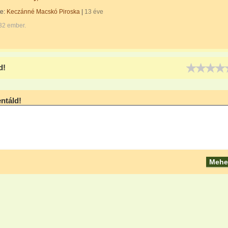
te:
Keczánné Macskó Piroska
|
13 éve
32 ember.
d!
táld!