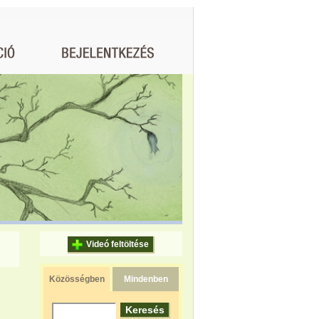
Videó feltöltése
Közösségben
Mindenben