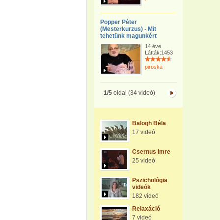
Popper Péter
(Mesterkurzus) - Mit
tehetünk magunkért
14 éve
Látták:1453
piroska
1/5
oldal (34 videó)
Balogh Béla
17 videó
Csernus Imre
25 videó
Pszichológia
videók
182 videó
Relaxáció
7 videó