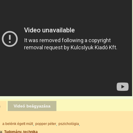
s
Videó beágyazása
a belénk égett múlt
popper péter
pszichológia
a:
Tudomány, technika