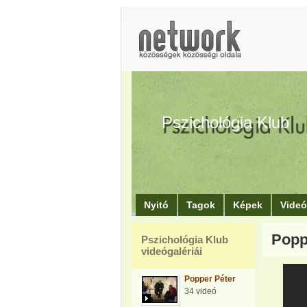
Pszichológia Klub
Nyitó
Tagok
Képek
Vide
Poppe
Pszichológia Klub
videógalériái
Popper Péter
34 videó