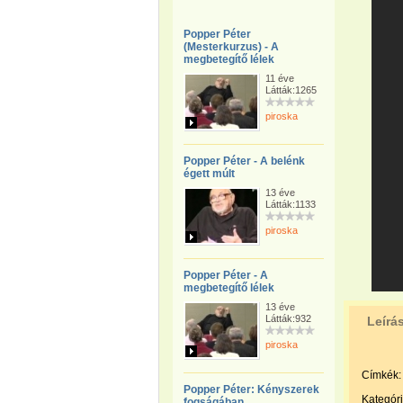
Popper Péter
(Mesterkurzus) - A
megbetegítő lélek
11 éve
Látták:1265
piroska
Popper Péter - A belénk
égett múlt
13 éve
Látták:1133
piroska
Popper Péter - A
megbetegítő lélek
13 éve
Látták:932
Leírá
piroska
Címkék:
Popper Péter: Kényszerek
Kategóri
fogságában