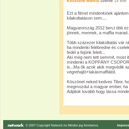
Kocsisné Marcsi
üzente
14 éve
Ezt a filmet mindenkinek ajánlom,
kilakoltatáson sem....
Magyarország 2012 ben,t öbb ez
jönnek, mennek, a maffia marad.
Több százezer kilakoltatás vár r
ha mindenki felébredne és csel
fedél a fejünk felett...
Aki még nem tett semmit, most it
mindenki a KOPPÁNY CSOPORTH
is...Ma ők azok akik megvédik az
végrehajtó+lakásmaffiától.
Köszönet neked kedves Tibor, ho
megmozdul a magyar ember, ha lát
Adjátok tovább hogy lássa minden
© 2007 Copyright Network.hu Minden jog fenntartva.
Impres