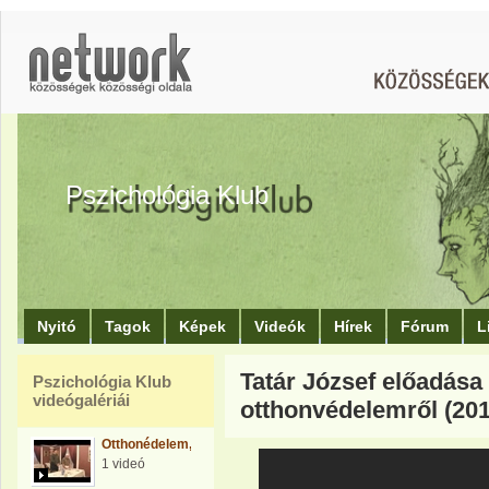
Pszichológia Klub
Nyitó
Tagok
Képek
Videók
Hírek
Fórum
L
Tatár József előadása
Pszichológia Klub
videógalériái
otthonvédelemről (201
Otthonédelem,Földvédelem
1 videó