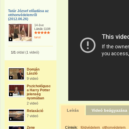
Tatár József előadása az
otthonvédelemről
(2012.06.26)
14 éve
Látták:1108
tarut
1/1
oldal (1 videó)
Domján
László
9 videó
Pszichológusok
a Harry Potter
jelenség
nyomában
2 videó
Leírás
Videó beágyazása
Relaxáció
7 videó
Zene
Címkék:
földvédelem
otthonvédelem