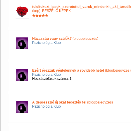
tuleltukezt_issok_szeretettel_varok_mindenkit_aki_tor
(kép)
,
BESZÉLŐ KÉPEK
Házasság vagy szülők?
(blogbejegyzés)
Pszichológia Klub
Ezért érezzük végtelennek a rövidebb hetet
(blogbejegyzés)
Pszichológia Klub
Hozzászólások száma: 1
A depresszió új okát fedezték fel
(blogbejegyzés)
Pszichológia Klub