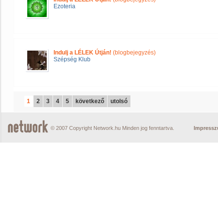
Ezoteria
Indulj a LÉLEK Útján!
(blogbejegyzés)
Szépség Klub
1
2
3
4
5
következő
utolsó
© 2007 Copyright Network.hu Minden jog fenntartva.
Impress