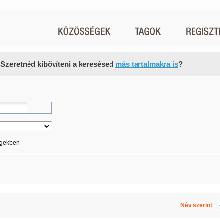
 Szeretnéd kibővíteni a keresésed
más tartalmakra is
?
égekben
Név szerint