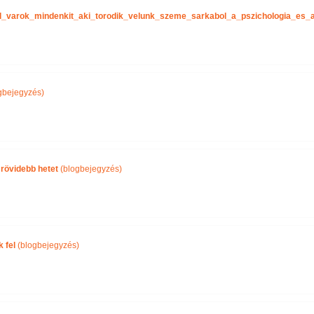
tel_varok_mindenkit_aki_torodik_velunk_szeme_sarkabol_a_pszichologia_es
gbejegyzés)
 rövidebb hetet
(blogbejegyzés)
 fel
(blogbejegyzés)