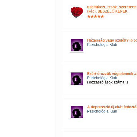
tuleltukezt_issok_szeretet
(kép)
,
BESZÉLŐ KÉPEK
Házasság vagy szülők?
(blo
Pszichológia Klub
Ezért érezzük végtelennek a
Pszichológia Klub
Hozzászólások száma: 1
A depresszió új okát fedezték
Pszichológia Klub