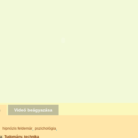
s
Videó beágyazása
hipnózis feldemár
pszichológia
a:
Tudomány, technika