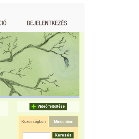
Videó feltöltése
Közösségben
Mindenben