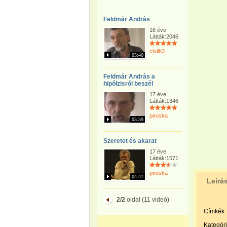
Feldmár András
16 éve
Látták:2046
civilb3
05:40
Feldmár András a
hipółzisról beszél
17 éve
Látták:1346
piroska
05:39
Szeretet és akarat
17 éve
Látták:1571
piroska
04:47
Leírá
2/2
oldal (11 videó)
Címkék:
Kategóri