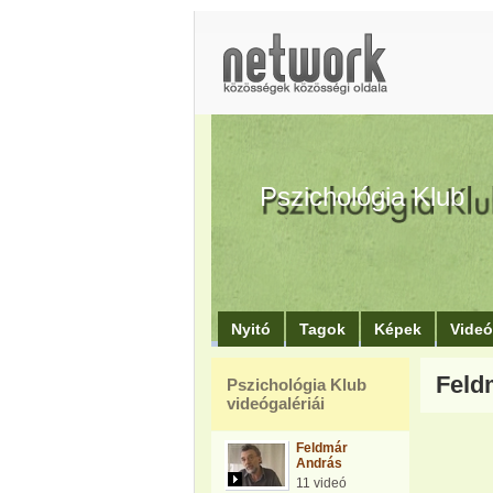
Pszichológia Klub
Nyitó
Tagok
Képek
Vide
Feld
Pszichológia Klub
videógalériái
Feldmár
András
11 videó