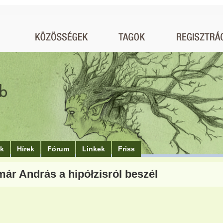
ók
Hírek
Fórum
Linkek
Friss
már András a hipółzisról beszél