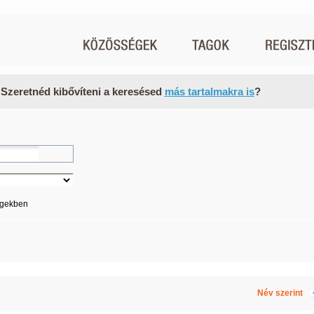
 Szeretnéd kibővíteni a keresésed
más tartalmakra is
?
égekben
Név szerint