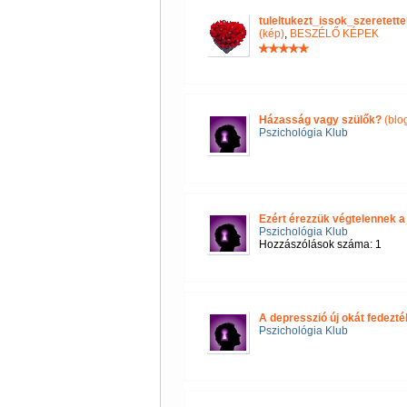
tuleltukezt_issok_szeretet
(kép)
,
BESZÉLŐ KÉPEK
Házasság vagy szülők?
(blo
Pszichológia Klub
Ezért érezzük végtelennek a
Pszichológia Klub
Hozzászólások száma: 1
A depresszió új okát fedezték
Pszichológia Klub