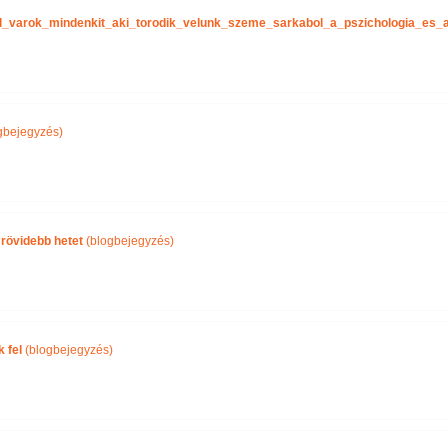
tel_varok_mindenkit_aki_torodik_velunk_szeme_sarkabol_a_pszichologia_es
gbejegyzés)
 rövidebb hetet
(blogbejegyzés)
 fel
(blogbejegyzés)