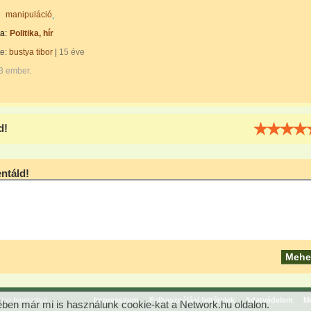
manipuláció
a:
Politika, hír
te:
bustya tibor
|
15 éve
3 ember.
d!
táld!
og fenntartva.
Impresszum
Felhasználási feltételek
Adatvédelem
Mé
ben már mi is használunk cookie-kat a Network.hu oldalon.