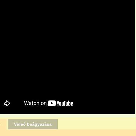
s
Videó beágyazása