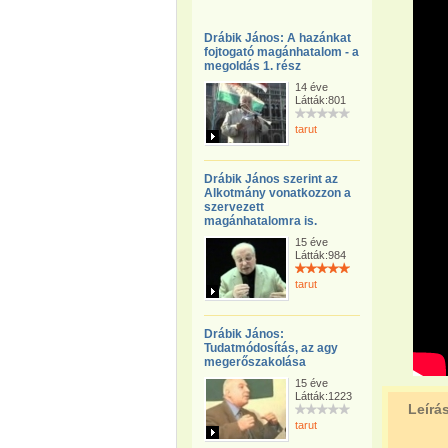
Drábik János: A hazánkat
fojtogató magánhatalom - a
megoldás 1. rész
14 éve
Látták:801
tarut
Drábik János szerint az
Alkotmány vonatkozzon a
szervezett
magánhatalomra is.
15 éve
Látták:984
tarut
Drábik János:
Tudatmódosítás, az agy
megerőszakolása
15 éve
Látták:1223
Leírá
tarut