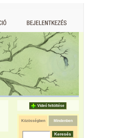
Videó feltöltése
Közösségben
Mindenben