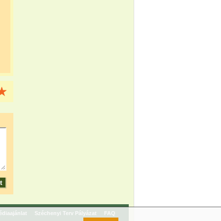
diaajánlat
Széchenyi Terv Pályázat
FAQ