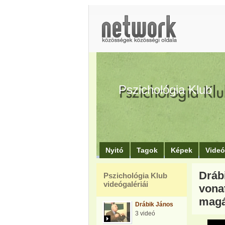
Pszichológia Klub
Nyitó
Tagok
Képek
Vide
Dráb
Pszichológia Klub
videógalériái
vona
magá
Drábik János
3 videó