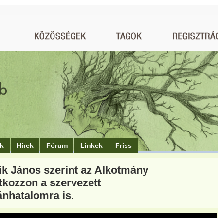
ók
Hírek
Fórum
Linkek
Friss
ik János szerint az Alkotmány
tkozzon a szervezett
nhatalomra is.