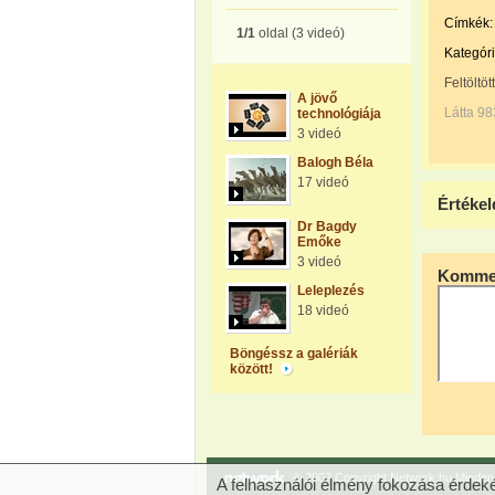
Címkék:
1/1
oldal (3 videó)
Kategóri
Feltöltöt
A jövő
Látta 98
technológiája
3 videó
Balogh Béla
17 videó
Értékel
Dr Bagdy
Emőke
3 videó
Kommen
Leleplezés
18 videó
Böngéssz a galériák
között!
© 2007 Copyright Network.hu Minden j
A felhasználói élmény fokozása érdeké