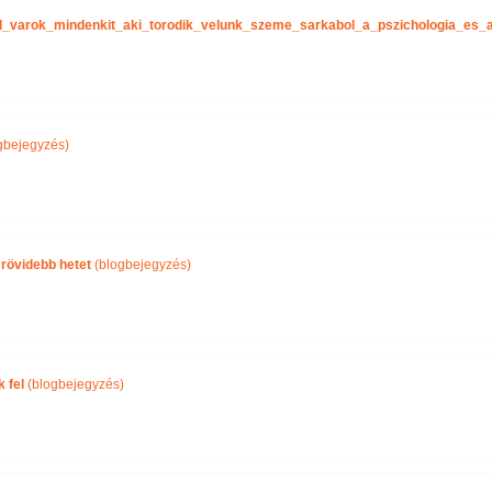
tel_varok_mindenkit_aki_torodik_velunk_szeme_sarkabol_a_pszichologia_es
gbejegyzés)
 rövidebb hetet
(blogbejegyzés)
 fel
(blogbejegyzés)