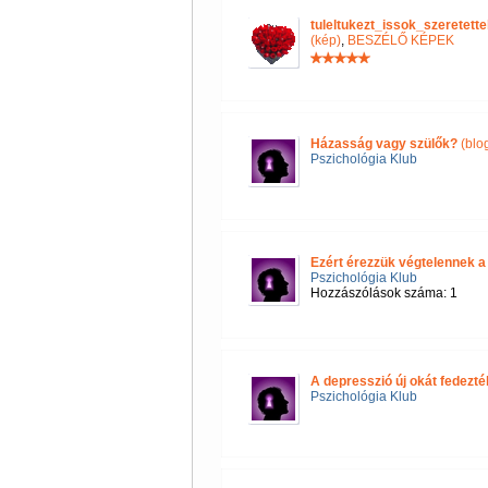
tuleltukezt_issok_szeretet
(kép)
,
BESZÉLŐ KÉPEK
Házasság vagy szülők?
(blo
Pszichológia Klub
Ezért érezzük végtelennek a
Pszichológia Klub
Hozzászólások száma: 1
A depresszió új okát fedezték
Pszichológia Klub