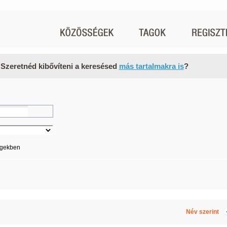
 Szeretnéd kibővíteni a keresésed
más tartalmakra is
?
égekben
Név szerint