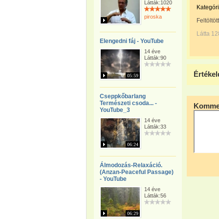
Látták:1020
Kategóri
piroska
Feltöltöt
Látta 1
Elengedni fáj - YouTube
14 éve
Látták:90
Értékel
05:59
Cseppkőbarlang
Természeti csoda... -
Kommen
YouTube_3
14 éve
Látták:33
06:24
Álmodozás-Relaxáció.
(Anzan-Peaceful Passage)
- YouTube
14 éve
Látták:56
06:29