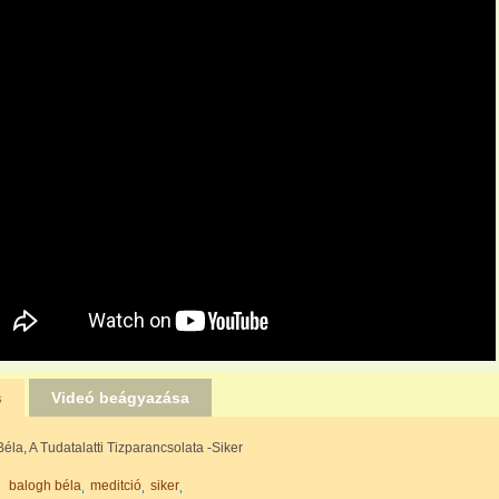
s
Videó beágyazása
éla, A Tudatalatti Tizparancsolata -Siker
balogh béla
meditció
siker