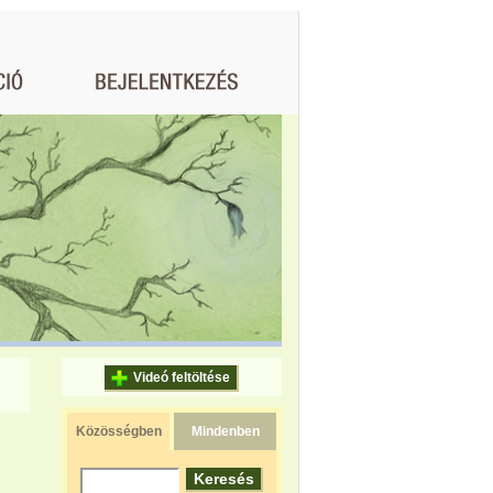
Videó feltöltése
Közösségben
Mindenben