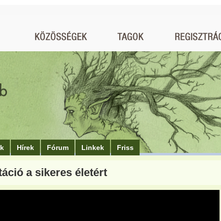
ók
Hírek
Fórum
Linkek
Friss
áció a sikeres életért