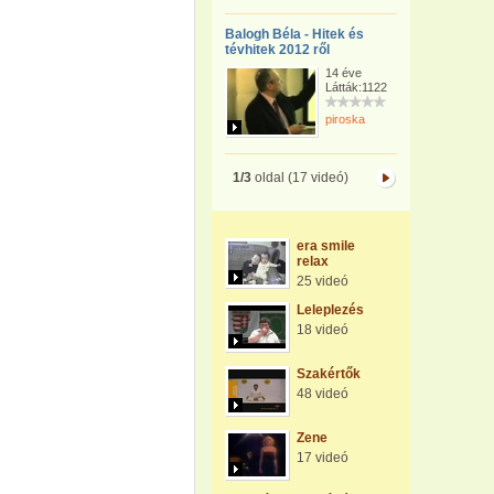
Balogh Béla - Hitek és
tévhitek 2012 ről
14 éve
Látták:1122
piroska
1/3
oldal (17 videó)
era smile
relax
25 videó
Leleplezés
18 videó
Szakértők
48 videó
Zene
17 videó