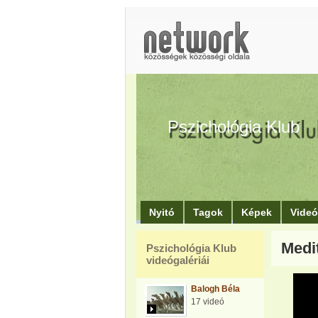
Pszichológia Klub
Nyitó
Tagok
Képek
Vide
Medit
Pszichológia Klub
videógalériái
Balogh Béla
17 videó