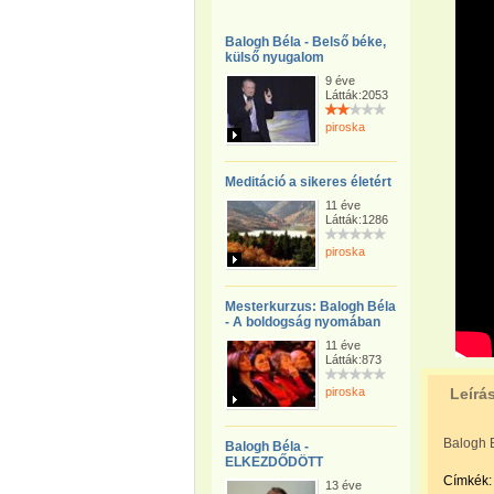
Balogh Béla - Belső béke,
külső nyugalom
9 éve
Látták:2053
piroska
Meditáció a sikeres életért
11 éve
Látták:1286
piroska
Mesterkurzus: Balogh Béla
- A boldogság nyomában
11 éve
Látták:873
piroska
Leírá
Balogh B
Balogh Béla -
ELKEZDŐDÖTT
Címkék:
13 éve