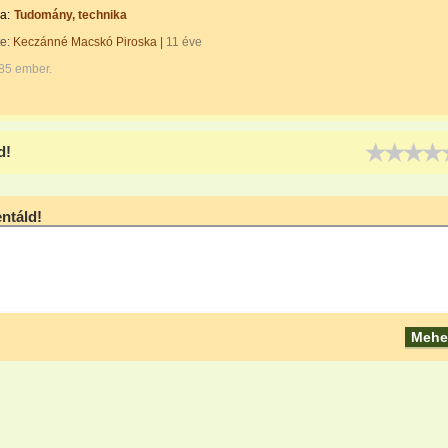
a:
Tudomány, technika
te:
Keczánné Macskó Piroska
|
11 éve
285 ember.
d!
táld!