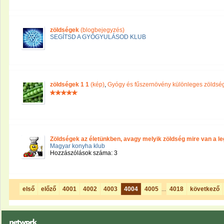
zöldségek
(blogbejegyzés)
SEGÍTSD A GYÓGYULÁSOD KLUB
zöldségek 1 1
(kép)
,
Gyógy és fűszernövény különleges zöldség
Zöldségek az életünkben, avagy melyik zöldség mire van a leg
Magyar konyha klub
Hozzászólások száma: 3
első
előző
4001
4002
4003
4004
4005
...
4018
következő