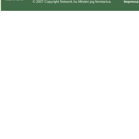
© 2007 Copyright Network.hu Minden jog fenntartva.
Impress