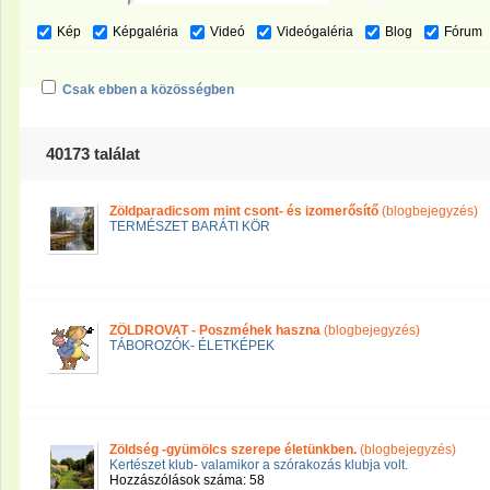
Kép
Képgaléria
Videó
Videógaléria
Blog
Fórum
Csak ebben a közösségben
40173 találat
Zöldparadicsom mint csont- és izomerősítő
(blogbejegyzés)
TERMÉSZET BARÁTI KÖR
ZÖLDROVAT - Poszméhek haszna
(blogbejegyzés)
TÁBOROZÓK- ÉLETKÉPEK
Zöldség -gyümölcs szerepe életünkben.
(blogbejegyzés)
Kertészet klub- valamikor a szórakozás klubja volt.
Hozzászólások száma: 58