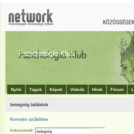
Pszichológia Klub
Nyitó
Tagok
Képek
Videók
Hírek
Fórum
L
betegség találatok
Keresés szűkítése
Kulcsszavak: