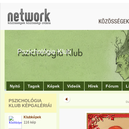
Pszichológia Klub
Nyitó
Tagok
Képek
Videók
Hírek
Fórum
L
PSZICHOLÓGIA
Di
KLUB KÉPGALÉRIÁI
Klubképek
116 kép