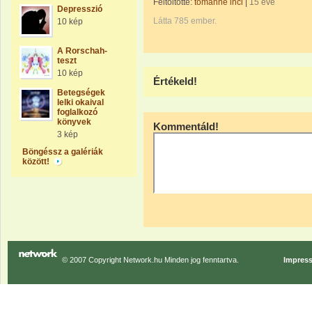
Feltöltötte:
tomanné inci
|
15 éve
Depresszió
Látta 785 ember.
10 kép
A Rorschah-
teszt
10 kép
Értékeld!
Betegségek
lelki okaival
foglalkozó
könyvek
Kommentáld!
3 kép
Böngéssz a galériák
között!
© 2007 Copyright Network.hu Minden jog fenntartva.
Impres