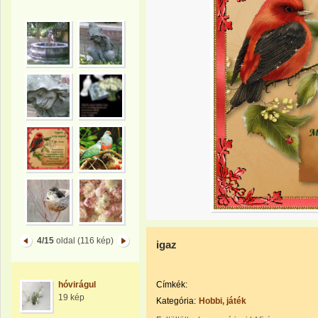
4/15
oldal (116 kép)
igaz
hóvirágul
Címkék:
19 kép
Kategória:
Hobbi, játék