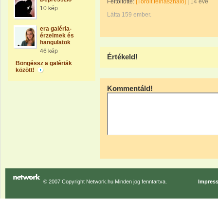
Feltöltötte:
[Törölt felhasználó]
|
14 éve
10 kép
Látta 159 ember.
era galéria-
érzelmek és
hangulatok
46 kép
Értékeld!
Böngéssz a galériák
között!
Kommentáld!
© 2007 Copyright Network.hu Minden jog fenntartva.
Impres