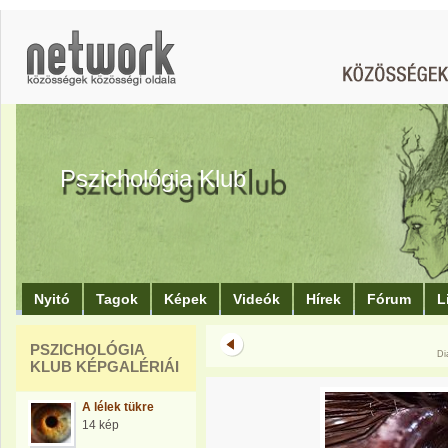
Pszichológia Klub
Nyitó
Tagok
Képek
Videók
Hírek
Fórum
L
PSZICHOLÓGIA
Di
KLUB KÉPGALÉRIÁI
A lélek tükre
14 kép