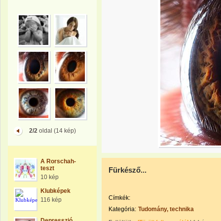
2/2
oldal (14 kép)
A Rorschah-
teszt
Fürkésző...
10 kép
Klubképek
Címkék:
116 kép
Kategória:
Tudomány, technika
Depresszió