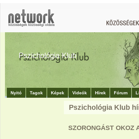
Pszichológia Klub
Nyitó
Tagok
Képek
Videók
Hírek
Fórum
L
Pszichológia Klub hí
SZORONGÁST OKOZ A