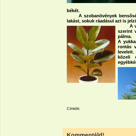
békét.
A szobanövények bensőséges
lakást, sokuk ráadásul azt is jelz
A
v
szerint
pálma.
A yukka
rontás 
leveleit
közeli 
egyébk
Címkék:
Kommentáld!